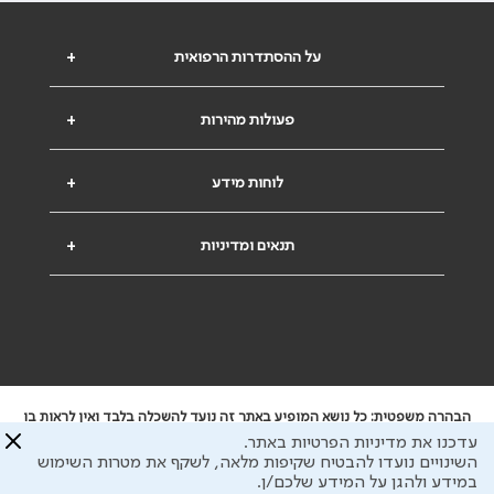
על ההסתדרות הרפואית
+
פעולות מהירות
+
לוחות מידע
+
תנאים ומדיניות
+
הבהרה משפטית: כל נושא המופיע באתר זה נועד להשכלה בלבד ואין לראות בו
ייעוץ רפואי או משפטי. אין הר"י אחראית לתוכן המתפרסם באתר זה ולכל נזק
עדכנו את מדיניות הפרטיות באתר.
שעלול להיגרם.
השינויים נועדו להבטיח שקיפות מלאה, לשקף את מטרות השימוש
ידוע לי שהר"י אוספת ושומרת מידע אישי לצורך מתן השרות וכי חלק ממנו עשוי
במידע ולהגן על המידע שלכם/ן.