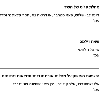
מחלת פג'ט של השד
דינה לב-שלוש, פאני ספרבר, אנדריאה גת, יוסף קלאוזנר ומרד
עמ'
שאת וילמס
שראל הלחמי
עמ'
השפעת העישון על מחלות אורתופדיות ותוצאות ניתוחים
אלי שטיינברג, אלחנן לוגר, ערן ממן ושושנה שטיינברג
עמ'