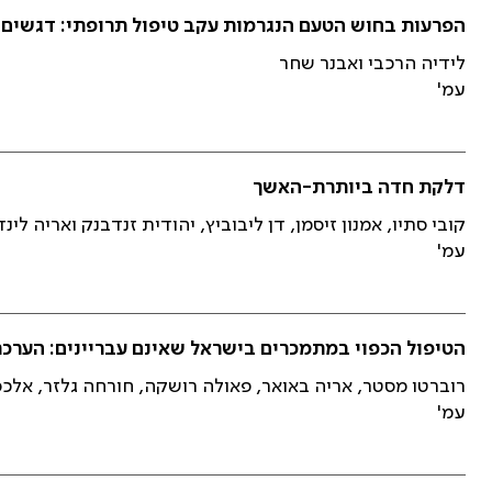
הפרעות בחוש הטעם הנגרמות עקב טיפול תרופתי: דגשים 
לידיה הרכבי ואבנר שחר
עמ'
דלקת חדה ביותרת-האשך
קובי סתיו, אמנון זיסמן, דן ליבוביץ, יהודית זנדבנק ואריה לינד
עמ'
הטיפול הכפוי במתמכרים בישראל שאינם עבריינים: הערכת
רוברטו מסטר, אריה באואר, פאולה רושקה, חורחה גלזר, אלכס
עמ'