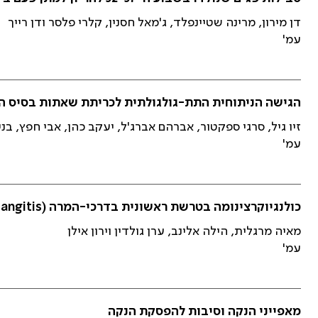
דן מירון, מרינה שטיינפלד, ג'מאל חסנין, קלרי פלסר ודן רייך
עמ'
הגישה הניתוחית התת-גולגולתית לכריתת שאתות בסיס ה
זיו גיל, סרגי ספקטור, אברהם אברג'ל, יעקב כהן, אבי חפץ, בנימ
עמ'
כולנגיוקרצינומה בטרשת ראשונית בדרכי-המרה (Primary sclerosing cholangitis): האם 'כרוניקה של מוות ידוע מראש'?
מאיה מרגלית, הילה אלינב, ערן גולדין וירון אילן
עמ'
מאפייני הנקה וסיבות להפסקת הנקה