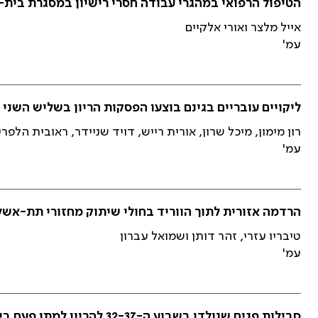
הטיפול הרפואי במהגרי עבודה חסרי רישיון במסגרת בית-ה
אייל מלצר ואורי אלקיים
עמ'
ליקויים עובריים בגינם בוצעו הפסקות הריון בשליש השני והשלי
רון מימון, מיכל שרון, אורית רייש, דויד שניידר, ראובית הלפרי
עמ'
הרדמה אזורית לתוך הווריד בחולי שיתוק מחזורי תת-אשלגני (alemic Periodic Paralysis
טיבריו עזרי, זהר דותן ושמואל עברון
עמ'
סבילות פגים שנולדו בשבוע ה-32-37 להריון למתן פעם ביום של גנטמיצין לתוך הווריד