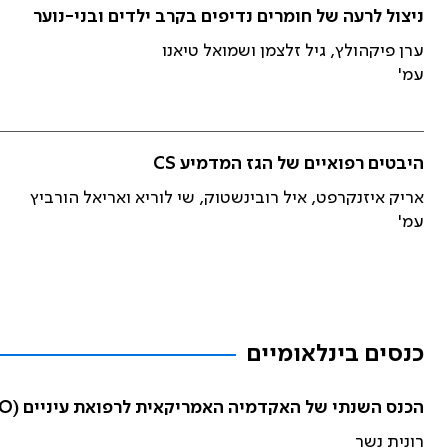
ניצול לרעה של חומרים נדיפים בקרב ילדים ובני-נוער
ערן פיקהולץ, גיל זלצמן ושמואל טיאנו
עמ'
היבטים רפואיים של הגז המדמיע CS
אריק איזנקרפט, איל רובינשטוק, שי לוריא ואריאל הורביץ
עמ'
כנסים בינלאומיים
הכנס השנתי של האקדמיה האמריקאית לרפואת עיניים (Academy of American Opthalmology – AAO)
רונית נשר