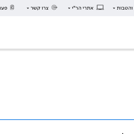
 והטבות
אתרי הר"י
צרו קשר
פעו