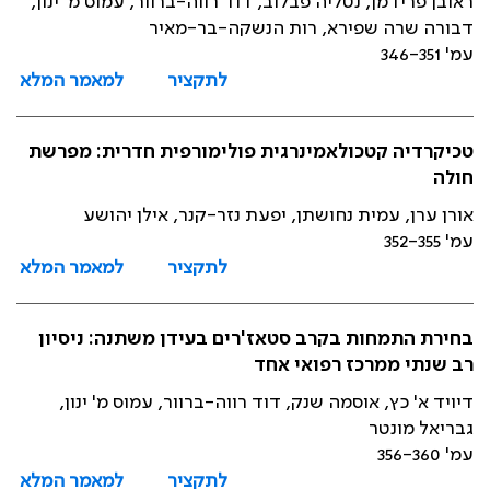
ראובן פרידמן, נטליה פבלוב, דוד רווה-ברוור, עמוס מ' ינון,
דבורה שרה שפירא, רות הנשקה-בר-מאיר
עמ' 346-351
לתקציר
למאמר המלא
טכיקרדיה קטכולאמינרגית פולימורפית חדרית: מפרשת
חולה
אורן ערן, עמית נחושתן, יפעת נזר-קנר, אילן יהושע
עמ' 352-355
לתקציר
למאמר המלא
בחירת התמחות בקרב סטאז'רים בעידן משתנה: ניסיון
רב שנתי ממרכז רפואי אחד
דיויד א' כץ, אוסמה שנק, דוד רווה-ברוור, עמוס מ' ינון,
גבריאל מונטר
עמ' 356-360
לתקציר
למאמר המלא