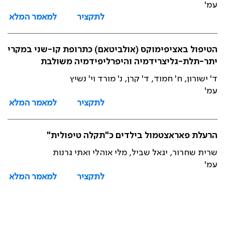
עמ'
לתקציר
למאמר המלא
הטיפול באציפימוקס (אולביטאם) כתרופת קו-שני במקרי
יתר-תלת-גליצרידמיה והיפרליפידמיה משולבת
ד' ישורון, ח' חמוד, ד' קרן, נ' מורד וי' נשיץ
עמ'
לתקציר
למאמר המלא
הרעלת פאראצטמול בילדים כ"תקלה טיפולית"
שרית שחרור, יגאל שביל, מלי אוהלי ואתי גרנות
עמ'
לתקציר
למאמר המלא