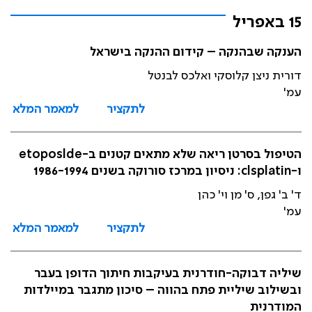
15 באפריל
הענקה שבהנקה – קידום ההנקה בישראל
דורית ניצן קלוסקי ואלכס לבנטל
עמ'
לתקציר
למאמר המלא
הטיפול בסרטן ריאה שלא מתאים קטנים ב-etoposlde
ו-clsplatin: ניסיון במרכז סורוקה בשנים 1986-1994
ד' ב' גפן, ס' מן וי' כהן
עמ'
לתקציר
למאמר המלא
שיליה דבוקה-חודרנית בעיקבות חיתוך הדופן בעבר
ובשילוב שיליית פתח בהווה – סיכון מתגבר במיילדות
המודרנית