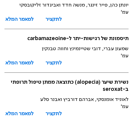
יונתן כהן, פייר זינגר, מנשה חדד ואביגדור זליקובסקי
עמ'
לתקציר
למאמר המלא
תיסמונת של רגישות-יתר ל-carbamazeoine
שמעון עברי, דובי שטיינמינץ וחווה טבנקין
עמ'
לתקציר
למאמר המלא
נשירת שיער (alopecia) כתוצאה ממתן טיפול תרופתי
ב-seroxat
לאוניד אומנסקי, אברהם דורביץ ואבנר סלע
עמ'
לתקציר
למאמר המלא