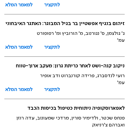
לתקציר
למאמר המלא
זיהום בנגיף אפשטיין בר בגיל המבוגר: האתגר האיבחוני
ג' גולצמן, ס' נגורנוב, מ' הורוביץ ומ' רפופורט
עמ'
לתקציר
למאמר המלא
ניקוב קנה-ושט לאחר כריתת גרון: מעקב ארוך-טווח
רועי לנדסברג, פרידה קורנברוט ודב אופיר
עמ'
לתקציר
למאמר המלא
לאפארוסקופיה ניתוחית כטיפול בכיסות הכבד
פנחס שכטר, ולדימיר סורין, מרדכי שמעונוב, עדה רוזן
ואברהם צ'רניאק