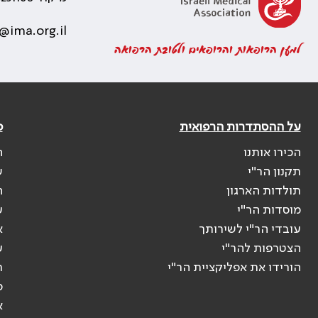
@ima.org.il
למען הרופאות והרופאים ולטובת הרפואה
על ההסתדרות הרפואית
פ
הכירו אותנו
ה
תקנון הר"י
ש
תולדות הארגון
ה
מוסדות הר"י
ע
עובדי הר"י לשירותך
א
הצטרפות להר"י
ע
הורידו את אפליקציית הר"י
ר
ס
א