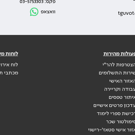
פקס: 03-5753303
וואצאפ
tguvot
עולות מהירות
לוחות מי
צטרפות להר"י
לוח אירו
ירות התשלומים
מכתבי ת
אזור האישי
בודה וקריירה
יתור טפסים
דכון פרטים אישיים
כישת ספרי לימוד
ימולטור שכר
זור אישי סטאז'-רישוי