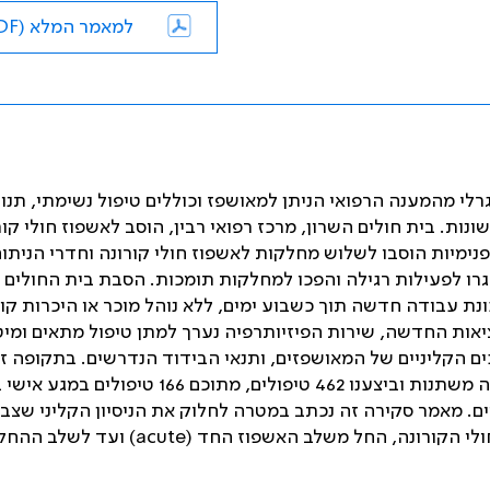
למאמר המלא (PDF)
לי מהמענה הרפואי הניתן למאושפז וכוללים טיפול נשימתי, תנו
ות. בית חולים השרון, מרכז רפואי רבין, הוסב לאשפוז חולי קור
 חולים בנגיף. המחלקות הפנימיות הוסבו לשלוש מחלקות לאשפוז חולי קורונה וחדרי הניתו
רו לפעילות רגילה והפכו למחלקות תומכות. הסבת בית החולים
ונת עבודה חדשה תוך כשבוע ימים, ללא נוהל מוכר או היכרות ק
ות החדשה, שירות הפיזיותרפיה נערך למתן טיפול מתאים ומיט
 הקליניים של המאושפזים, ותנאי הבידוד הנדרשים. בתקופה זו
שארכה כחודשיים, טיפלנו ב-97 מטופלי קורונה בדרגות חומרה משתנות וביצענו 462 טיפולים, מתוכם 166 
ים דיגיטליים. מאמר סקירה זה נכתב במטרה לחלוק את הניסיון הקליני שצב
החל משלב האשפוז החד (acute) ועד לשלב ההחלמה