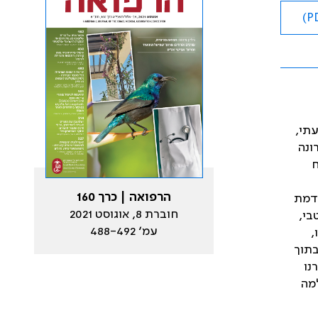
עתי,
ונה
ח
הרפואה | כרך 160
ודמת
חוברת 8, אוגוסט 2021
בי,
עמ׳ 488-492
,
טיפולים במגע אישי בתוך
רנו