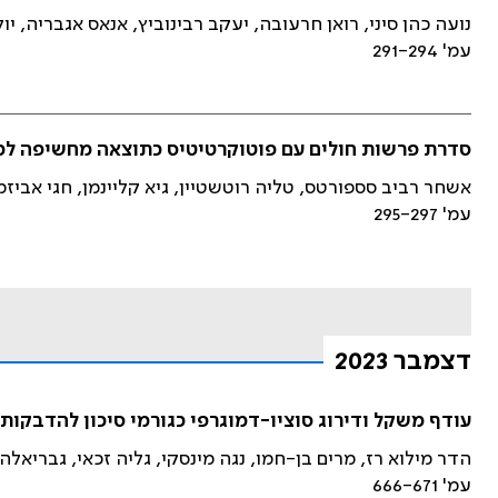
נועה כהן סיני, רואן חרעובה, יעקב רבינוביץ, אנאס אגבריה, יו
עמ' 291-294
סדרת פרשות חולים עם פוטוקרטיטיס כתוצאה מחשיפה למנורות לטיהור א
אשחר רביב סספורטס, טליה רוטשטיין, גיא קליינמן, חגי אביזמ
עמ' 295-297
דצמבר 2023
עודף משקל ודירוג סוציו-דמוגרפי כגורמי סיכון להדבקות ב-SARS-Cov-2 ביש
הדר מילוא רז, מרים בן-חמו, נגה מינסקי, גליה זכאי, גבריאלה
עמ' 666-671