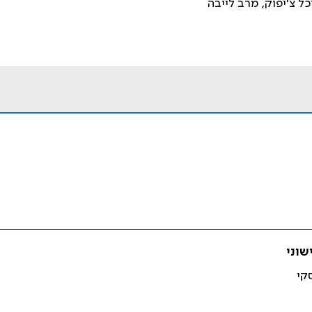
כל צ'יפוק, מרב לייבה
שוני
סקי