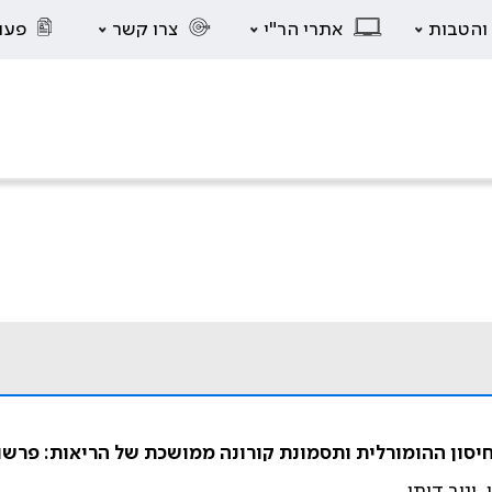
 והטבות
אתרי הר"י
צרו קשר
פעו
סון ההומורלית ותסמונת קורונה ממושכת של הריאות: פרשו
 יניב דותן