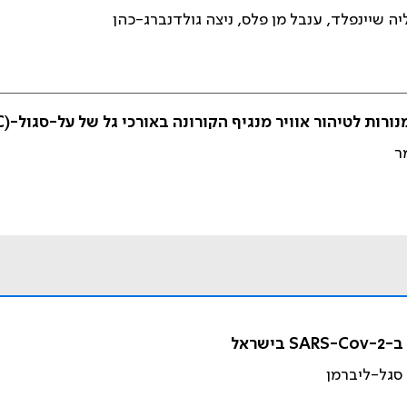
ליה שיינפלד, ענבל מן פלס, ניצה גולדנברג-כהן
וויר מנגיף הקורונה באורכי גל של על-סגול-C Ultraviolet C] (UVC)]
ר
ראל
 סגל-ליברמן