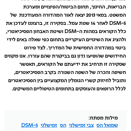
הבריאות, החינוך, תחום הביטוח/הפיצויים ומערכת
המשפט. במאי 2013 יצאה לאור המהדורה המעודכנת של
DSM-5
לאחר 14 שנות עמל. בסקירה זו, ברצוננו לעדכן את
כלל הקוראים במהות ה-
DSM
ושיטת האבחון הפסיכיאטרי,
ולהציג את השינויים העיקריים בתחום כפי שאלה באים לידי
ביטוי במהדורה החמישית של המדריך. לצד פירוט
החידושים שהופיעו נדון גם בביקורת שהם עוררו. אנו מקווים
שסקירה זו תרחיב את ידיעתם של הקוראים, תאפשר
חשיפה והכרה של השפה השגורה בקרב הפסיכיאטרים,
ותוביל לחיזוק קשרי הגומלין המקצועיים בין הפסיכיאטרים
לכלל הרופאים והעוסקים בתחומים הטיפוליים המשיקים.
מילות מפתח:
שמואל הס
צבי זמישלני
הס
זמישלני
DSM-5