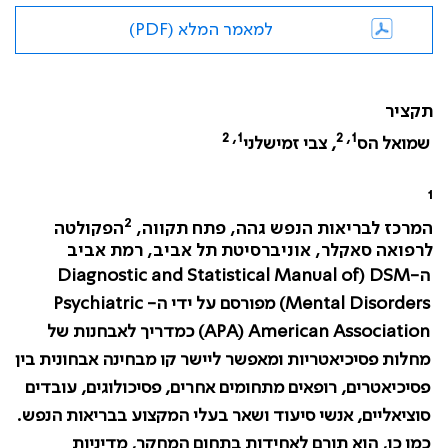
למאמר המלא (PDF)
תקציר
1, 2
1, 2
שמואל הס
, צבי זמישלני
1
2
המרכז לבריאות הנפש גהה, פתח תקווה,
הפקולטה
לרפואה סאקלר, אוניברסיטת תל אביב, רמת אביב
ה-
DSM
(
Diagnostic and Statistical Manual of
Mental Disorders
) מפורסם על ידי ה-
Psychiatric
Association
American
(
APA
) כמדריך לאבחנות של
מחלות פסיכיאטריות ומאפשר ליישר קו מבחינה אבחונית בין
פסיכיאטרים, רופאים מתחומים אחרים, פסיכולוגים, עובדים
סוציאליים, אנשי סיעוד ושאר בעלי המקצוע בבריאות הנפש.
כמו כן, הוא תורם לאחידות בתחום המחקר, מדיניות