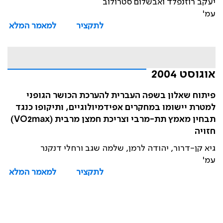
יעקב רוזנפלד ואבשלום סטרולוב
עמ'
לתקציר
למאמר המלא
אוגוסט 2004
פיתוח שאלון בשפה העברית להערכת הכושר הגופני
למטרת יישומו במחקרים אפידמיולוגיים, ותיקופו כנגד
תבחין מאמץ תת-מרבי וצריכת חמצן מרבית (VO2max)
חזויה
גיא קן-דרור, יהודה לרמן, שלמה שגב ורחלי דנקנר
עמ'
לתקציר
למאמר המלא