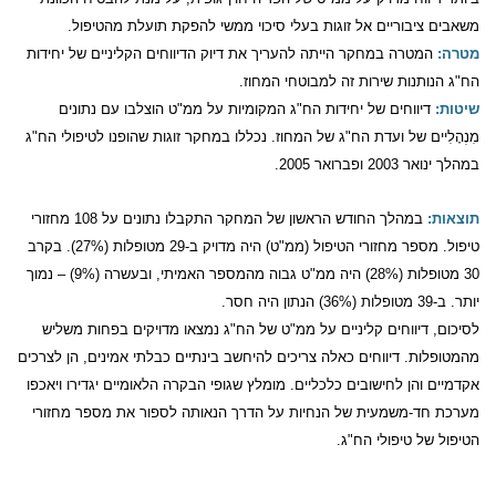
משאבים ציבוריים אל זוגות בעלי סיכוי ממשי להפקת תועלת מהטיפול.
מטרה:
המטרה במחקר הייתה להעריך את דיוק הדיווחים הקליניים של יחידות
הח"ג הנותנות שירות זה למבוטחי המחוז.
שיטות:
דיווחים של יחידות הח"ג המקומיות על ממ"ט הוצלבו עם נתונים
מִנְהָלִיים של ועדת הח"ג של המחוז. נכללו במחקר זוגות שהופנו לטיפולי הח"ג
במהלך ינואר 2003 ופברואר 2005.
תוצאות:
במהלך החודש הראשון של המחקר התקבלו נתונים על 108 מחזורי
טיפול. מספר מחזורי הטיפול (ממ"ט) היה מדויק ב-29 מטופלות (27%). בקרב
30 מטופלות (28%) היה ממ"ט גבוה מהמספר האמיתי, ובעשרה (9%) – נמוך
יותר. ב-39 מטופלות (36%) הנתון היה חסר.
לסיכום, דיווחים קליניים על ממ"ט של הח"ג נמצאו מדויקים בפחות משליש
מהמטופלות. דיווחים כאלה צריכים להיחשב בינתיים כבלתי אמינים, הן לצרכים
אקדמיים והן לחישובים כלכליים. מומלץ שגופי הבקרה הלאומיים יגדירו ויאכפו
מערכת חד-משמעית של הנחיות על הדרך הנאותה לספור את מספר מחזורי
הטיפול של טיפולי הח"ג.