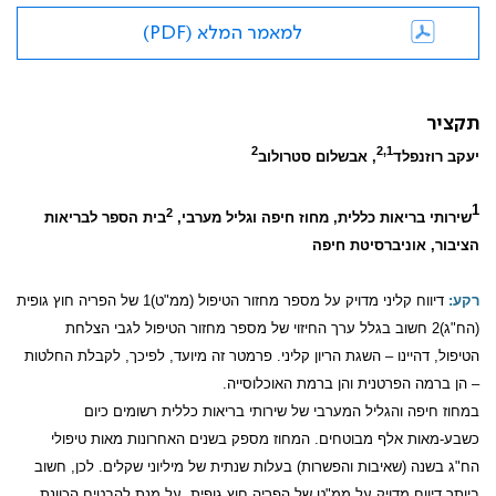
למאמר המלא (PDF)
תקציר
2
2,1
יעקב רוזנפלד
, אבשלום סטרולוב
1
2
שירותי בריאות כללית, מחוז חיפה וגליל מערבי,
בית הספר לבריאות
הציבור, אוניברסיטת חיפה
רקע:
דיווח קליני מדויק על מספר מחזור הטיפול (ממ"ט)1 של הפריה חוץ גופית
(הח"ג)2 חשוב בגלל ערך החיזוי של מספר מחזור הטיפול לגבי הצלחת
הטיפול, דהיינו – השגת הריון קליני. פרמטר זה מיועד, לפיכך, לקבלת החלטות
– הן ברמה הפרטנית והן ברמת האוכלוסייה.
במחוז חיפה והגליל המערבי של שירותי בריאות כללית רשומים כיום
כשבע-מאות אלף מבוטחים. המחוז מספק בשנים האחרונות מאות טיפולי
הח"ג בשנה (שאיבות והפשרות) בעלות שנתית של מיליוני שקלים. לכן, חשוב
ביותר דיווח מדויק על ממ"ט של הפריה חוץ גופית, על מנת להבטיח הכוונת