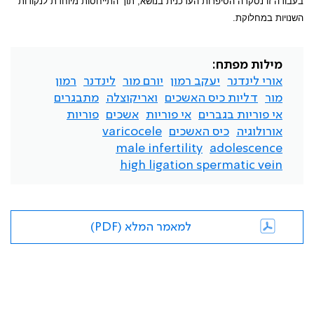
בעבודה זו נסקרה הסיפרות העדכנית בנושא, תוך התייחסות מיוחדת לנקודות
השנויות במחלוקת.
מילות מפתח:
אורי לינדנר
יעקב רמון
יורם מור
לינדנר
רמון
מור
דליות כיס האשכים
ואריקוצלה
מתבגרים
אי פוריות בגברים
אי פוריות
אשכים
פוריות
אורולוגיה
כיס האשכים
varicocele
male infertility
adolescence
high ligation spermatic vein
למאמר המלא (PDF)