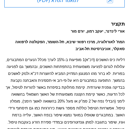
למאמר המלא (PDF)
תקציר
אורי לינדנר, יעקב רמון, יורם מור
המח' לאורולוגיה, מרכז רפואי שיבא, תל-השומר, הפקולטה לרפואה
סאקלר, אוניברסיטת תל-אביב
דליות כיס האשכים (דכ"א)1 מופיעות ב-15% לערך מכלל הנערים המתבגרים,
עלולות לגרום לפגיעה משמעותית בהתפתחות האשכים, ובהמשך גם לפגיעה
בפוריות. לא ברור מהו המנגנון המדויק המביא להיווצרות דכ"א ולנזק לאשכים
בהמשך. התופעה במתבגרים היא על-פי-רוב אי-תסמינית והאבחנה נקבעת
בבדיקה גופנית שיגרתית. קיימת מחלוקת בסיפרות באשר להוריות לטיפול, אך
לכל הדעות, כאשר קיימת הקטנה משמעותית של האשך השמאלי בהשוואה
לימני (הבדלי נפח של 2 סמ"ק או מעל 20% בהשוואה לאשך הימני), מומלץ
טיפול. אפשרויות הטיפול כוללות מספר גישות כירורגיות כמו גם תיסחוף ורידי
האשך. במתבגרים שטופלו במועד נמצא שיפור בנפח האשך, עלייה ברמת
, שיפור בתגובה למתן גונדוטרופינים ובמדדי ספירת הזרע בעקבות טיפול.
FSH