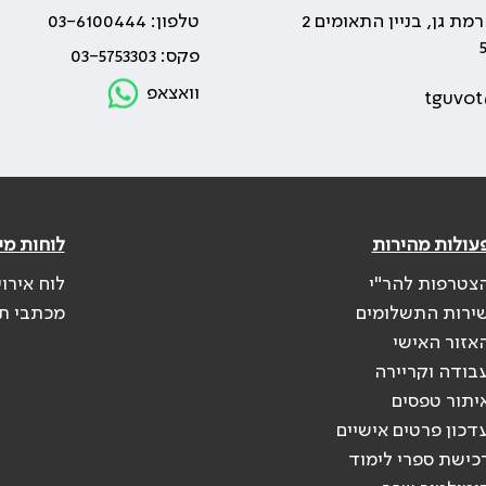
טלפון: 03-6100444
פקס: 03-5753303
וואצאפ
tguvot
עולות מהירות
לוחות מי
צטרפות להר"י
לוח אירו
ירות התשלומים
מכתבי ת
אזור האישי
בודה וקריירה
יתור טפסים
דכון פרטים אישיים
כישת ספרי לימוד