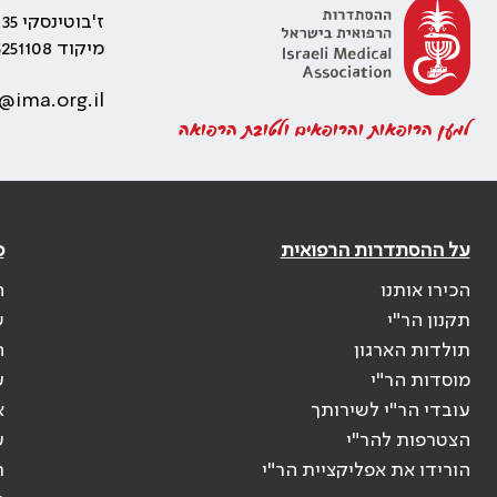
ז'בוטינסקי 35 רמת גן, בניין התאומים 2
מיקוד 5251108
@ima.org.il
למען הרופאות והרופאים ולטובת הרפואה
על ההסתדרות הרפואית
פ
הכירו אותנו
ה
תקנון הר"י
ש
תולדות הארגון
ה
מוסדות הר"י
ע
עובדי הר"י לשירותך
א
הצטרפות להר"י
ע
הורידו את אפליקציית הר"י
ר