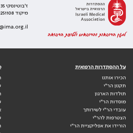
ז'בוטינסקי 35 רמת גן, בניין התאומים 2
מיקוד 5251108
@ima.org.il
למען הרופאות והרופאים ולטובת הרפואה
על ההסתדרות הרפואית
פ
הכירו אותנו
ה
תקנון הר"י
ש
תולדות הארגון
ה
מוסדות הר"י
ע
עובדי הר"י לשירותך
א
הצטרפות להר"י
ע
הורידו את אפליקציית הר"י
ר