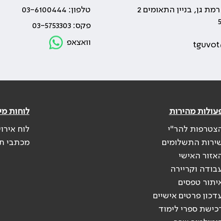
טלפון: 03-6100444
פקס: 03-5753303
וואצאפ
tguvot
עולות מהירות
לוחות מי
צטרפות להר"י
לוח אירו
ירות התשלומים
מכתבי ת
אזור האישי
בודה וקריירה
יתור טפסים
דכון פרטים אישיים
כישת ספרי לימוד