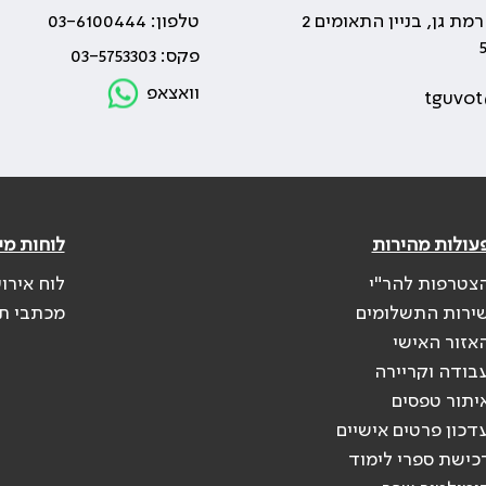
טלפון: 03-6100444
פקס: 03-5753303
וואצאפ
tguvot
עולות מהירות
לוחות מי
צטרפות להר"י
לוח אירו
ירות התשלומים
מכתבי ת
אזור האישי
בודה וקריירה
יתור טפסים
דכון פרטים אישיים
כישת ספרי לימוד