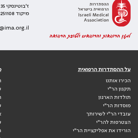
ז'בוטינסקי 35 רמת גן, בניין התאומים 2
מיקוד 5251108
@ima.org.il
למען הרופאות והרופאים ולטובת הרפואה
על ההסתדרות הרפואית
פ
הכירו אותנו
ה
תקנון הר"י
ש
תולדות הארגון
ה
מוסדות הר"י
ע
עובדי הר"י לשירותך
א
הצטרפות להר"י
ע
הורידו את אפליקציית הר"י
ר