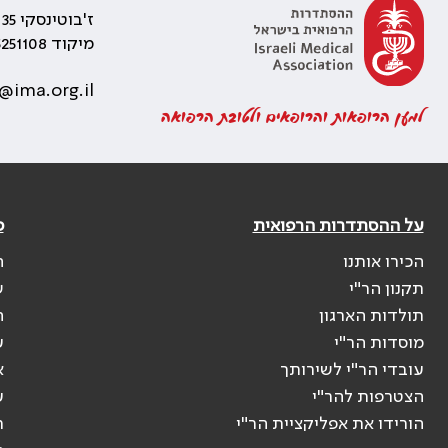
ז'בוטינסקי 35 רמת גן, בניין התאומים 2
מיקוד 5251108
@ima.org.il
למען הרופאות והרופאים ולטובת הרפואה
על ההסתדרות הרפואית
פ
הכירו אותנו
ה
תקנון הר"י
ש
תולדות הארגון
ה
מוסדות הר"י
ע
עובדי הר"י לשירותך
א
הצטרפות להר"י
ע
הורידו את אפליקציית הר"י
ר