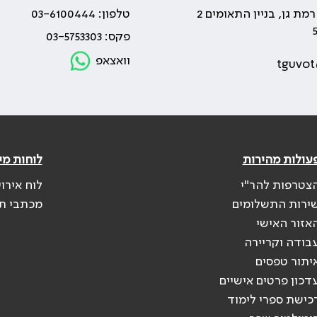
טלפון: 03-6100444
פקס: 03-5753303
וואצאפ
tguvot
עולות מהירות
לוחות מי
צטרפות להר"י
לוח אירו
ירות התשלומים
מכתבי ת
אזור האישי
בודה וקריירה
יתור טפסים
דכון פרטים אישיים
כישת ספרי לימוד