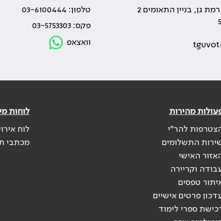
טלפון: 03-6100444
פקס: 03-5753303
וואצאפ
tguvot
עולות מהירות
לוחות מי
צטרפות להר"י
לוח אירו
ירות התשלומים
מכתבי ת
אזור האישי
בודה וקריירה
יתור טפסים
דכון פרטים אישיים
כישת ספרי לימוד