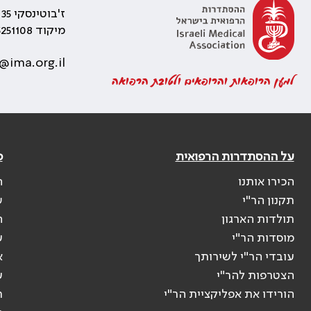
ז'בוטינסקי 35 רמת גן, בניין התאומים 2
מיקוד 5251108
@ima.org.il
למען הרופאות והרופאים ולטובת הרפואה
על ההסתדרות הרפואית
פ
הכירו אותנו
ה
תקנון הר"י
ש
תולדות הארגון
ה
מוסדות הר"י
ע
עובדי הר"י לשירותך
א
הצטרפות להר"י
ע
הורידו את אפליקציית הר"י
ר