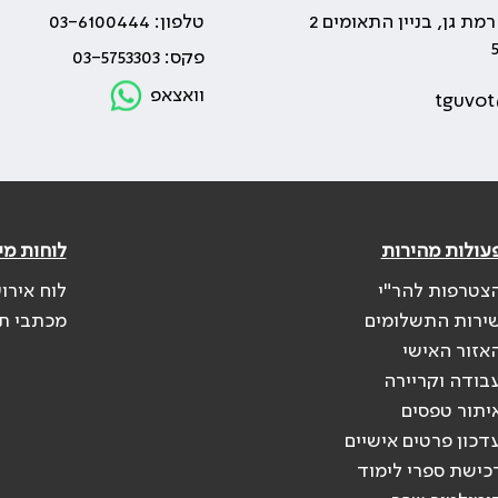
טלפון: 03-6100444
פקס: 03-5753303
וואצאפ
tguvot
עולות מהירות
לוחות מי
צטרפות להר"י
לוח אירו
ירות התשלומים
מכתבי ת
אזור האישי
בודה וקריירה
יתור טפסים
דכון פרטים אישיים
כישת ספרי לימוד