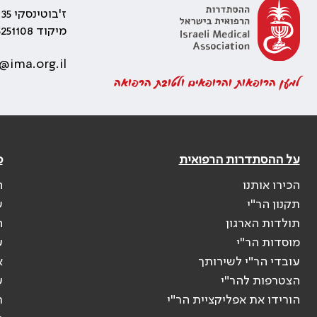
ז'בוטינסקי 35 רמת גן, בניין התאומים 2
מיקוד 5251108
@ima.org.il
למען הרופאות והרופאים ולטובת הרפואה
על ההסתדרות הרפואית
פ
הכירו אותנו
ה
תקנון הר"י
ש
תולדות הארגון
ה
מוסדות הר"י
ע
עובדי הר"י לשירותך
א
הצטרפות להר"י
ע
הורידו את אפליקציית הר"י
ר