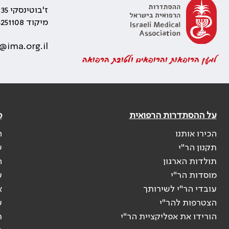
ז'בוטינסקי 35 רמת גן, בניין התאומים 2
מיקוד 5251108
@ima.org.il
למען הרופאות והרופאים ולטובת הרפואה
על ההסתדרות הרפואית
פ
הכירו אותנו
ה
תקנון הר"י
ש
תולדות הארגון
ה
מוסדות הר"י
ע
עובדי הר"י לשירותך
א
הצטרפות להר"י
ע
הורידו את אפליקציית הר"י
ר