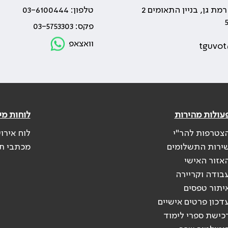
טלפון: 03-6100444
פקס: 03-5753303
וואצאפ
tguvot
עולות מהירות
לוחות מי
צטרפות להר"י
לוח אירו
ירות התשלומים
מכתבי ת
אזור האישי
בודה וקריירה
יתור טפסים
דכון פרטים אישיים
כישת ספרי לימוד