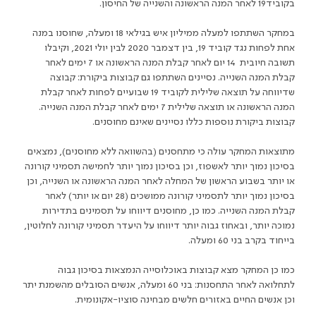
בקוביד19 לאחר המנה הראשונה והשנייה של החיסון.
במחקר השתתפו למעלה ממיליון איש בגילאי 18 ומעלה, שחוסנו במנה
אחת לפחות נגד קוביד 19, בין דצמבר 2020 לבין יולי 2021, וקיבלו
תשובה חיובית 14 יום לאחר קבלת המנה הראשונה או 7 ימים לאחר
קבלת המנה השנייה. נסיינים השתתפו גם קבוצות ביקורת: קבוצה
שדיווחה על תוצאה שלילית לקוביד 19 שבועיים לפחות לאחר קבלת
המנה הראשונה או תוצאה שלילית 7 ימים לאחר קבלת המנה השנייה.
קבוצות ביקורת נוספות כללו נסיינים שאינם מחוסנים.
מתוצאות המחקר עולה כי מתחסנים (בהשוואה ללא מחוסנים), נמצאים
בסיכון נמוך יותר לאשפוז, וכן בסיכון נמוך יותר לחמישה תסמיני קורונה
או יותר בשבוע הראשון של המחלה לאחר המנה הראשונה או השנייה, וכן
בסיכון נמוך יותר לתסמיני קורונה ממושכים (28 יום או יותר) לאחר
קבלת המנה השנייה. כמו כן, מחוסנים דיווחו על תסמינים בתדירות
נמוכה יותר, ובאחוז גבוה יותר דיווחו על היעדר תסמיני קורונה לחלוטין,
בייחוד בקרב בני 60 ומעלה.
כמו כן המחקר מצא קבוצות באוכלוסייה הנמצאות בסיכון גבוה
לתחלואה לאחר התחסנות: בני 60 ומעלה, אנשים הסובלים מהשמנת יתר
וכן אנשים החיים באזורים חלשים מבחינה סוציו-אקונומית.