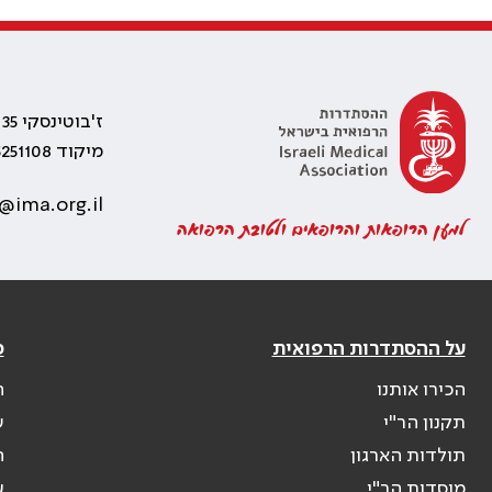
ז'בוטינסקי 35 רמת גן, בניין התאומים 2
מיקוד 5251108
@ima.org.il
למען הרופאות והרופאים ולטובת הרפואה
על ההסתדרות הרפואית
פ
הכירו אותנו
ה
תקנון הר"י
ש
תולדות הארגון
ה
מוסדות הר"י
ע