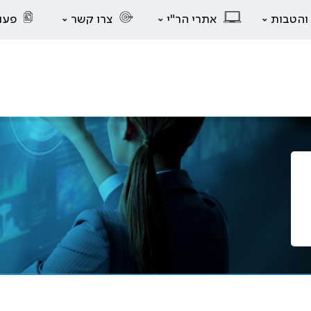
 והטבות
אתרי הר"י
צרו קשר
פעו