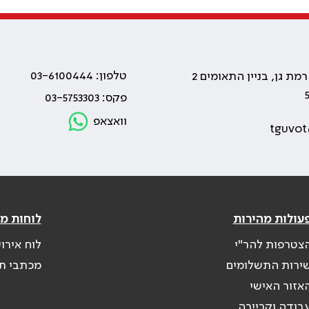
טלפון: 03-6100444
פקס: 03-5753303
וואצאפ
tguvot
עולות מהירות
לוחות מ
צטרפות להר"י
לוח אירו
ירות התשלומים
מכתבי ת
אזור האישי
בודה וקריירה