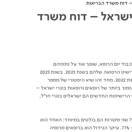
– דוח משרד הבריאות
ישראל – דוח משרד
דש של משרד הבריאות שפורסם החודש (ינואר 2024) לכבוד יום הרופא, שופך אור על נתוניהם
הדמוגרפיים והמקצועיים של הרופאים והרופאות שקיבלו את רישיון הרפואה שלהם בשנת 2023. בשנת 2023
הונפקו 2,429 רישיונות חדשים, זינוק חד של כ- 26% ביחס לשנת 2022. מחד זהו שיא היסטורי של מספר
נמוך ביותר של רופאים ורופאות בוגרי ישראל –
כלל הרישיונות החדשים. לעומת זאת 55% מבעלי הרישיונות החדשים הם ישראלים בוגרי חו"ל,
אם כן, מהם מקורות הגידול של רישיונות החדשים בשנת 2023? שני מקורות הם בולטים במיוחד: האחד הוא
הרופאים העולים, שבמספרם ביחס לשנת 2022 חל זינוק של כ- 77%. עיקר הגידול הוא ברופאים מרוסיה