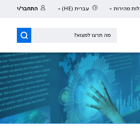
לות מהירות
עברית (HE)
התחבר/י