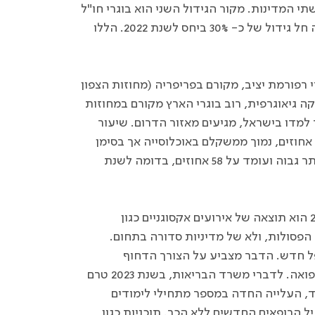
המדינות. מקור הגידול השני הוא בוגרי חו"ל
ממדינות לא מאושרות על פי רפורמת יציב – במספרם של אלה חל גידול של כ- 30% ביחס לשנת 2022. הללו
שנפסלו על ידי רפורמת יציב, מקורם בפריפריה (מחוזות הצפון
חינת חלוקה גיאוגרפית, רוב בוגרי הארץ מקורם במחוזות
.
שיעור
הערבים והדרוזים מקרב בוגרי הארץ עמד בשנת 2023 על 14% אחוזים, נמוך ממשקלם באוכלוסייה אך בסימן
עליה ביחס לשנה הקודמת. שיעור נשים בקרב בוגרי רפואה נותר גבוה ועומד על 58 אחוזים, בדומה לשנת
לסיכום, נראה כי מספר השיא של מקבלי הרישיונות בשנת 2023 הוא תוצאה של אירועים אקסוגניים כגון
הפסולות, ולא של מדיניות סדורה בתחום.
פל חדש. הדבר מצביע על הצורך הדחוף
בהרחבת מסלולי הלימוד בארץ והגדלת מספר הסטודנטים לרפואה. לדברי משרד הבריאות, בשנת 2023 טרם
רד, העלייה החדה במספר מתחילי לימודים
 הרופאים החדשים ללא הכר. תוכניות כגון