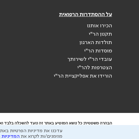
על ההסתדרות הרפואית
הכירו אותנו
תקנון הר"י
תולדות הארגון
מוסדות הר"י
עובדי הר"י לשירותך
הצטרפות להר"י
הורידו את אפליקציית הר"י
הבהרה משפטית: כל נושא המופיע באתר זה נועד להשכלה בלבד ואין 
עדכנו את מדיניות הפרטיות באתר
ידוע לי שהר"י אוספת ושומרת מידע אישי לצורך מתן השרות וכי חל
מוזמנים/ות לקרוא את
המדיניות 