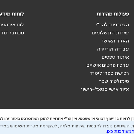
פעולות מהירות
לוחות מידע
הצטרפות להר"י
לוח אירועים
שירות התשלומים
מכתבי תוד
האזור האישי
עבודה וקריירה
איתור טפסים
עדכון פרטים אישיים
רכישת ספרי לימוד
סימולטור שכר
אזור אישי סטאז'-רישוי
לראות בו ייעוץ רפואי או משפטי. אין הר"י אחראית לתוכן המתפרסם באתר זה ולכל
.
השינויים נועדו להבטיח שקיפות מלאה, לשקף את מטרות השימוש במידע
ק ממנו עשוי להיות מועבר לצדדים שלישיים, הכל בכפוף ל
מדיניות הפרטיות
ול
תנאי
המעודכנת כאן
.