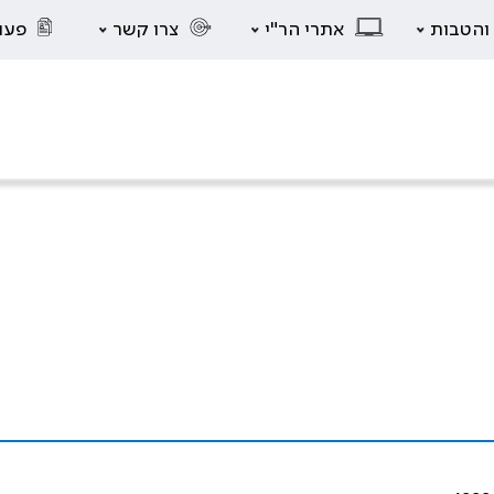
 והטבות
אתרי הר"י
צרו קשר
פעו