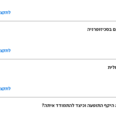
לתקצי
 בסכיזופרניה
לתקצי
לית
לתקצי
ה היקף התופעה וכיצד להתמודד איתה?