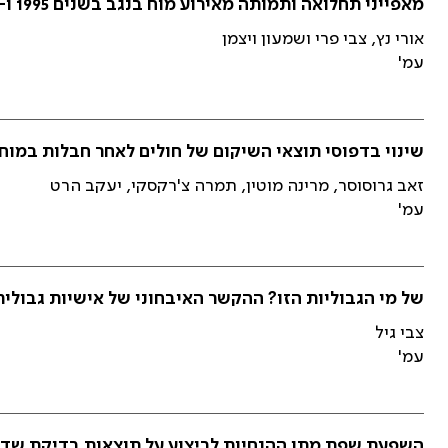
מאפייני תחלואה ותמותה מאירוע מוח בנגב בשנים 1995 ו-1999
אורי נץ, צבי פרי ושמעון ויצמן
עמ'
שינוי בדפוסי תוצאי השיקום של חולים לאחר חבלות במוח
זאב גרוסוסר, מרינה מוטין, תמרה צ'רקסקי, יעקב הרט
עמ'
של מי הגבוליות הזו? ההקשר האיבחוני של אישיות גבולית
צבי גיל
עמ'
השפעת שפת מתן ההנחיות לביצוע על תוצאות בדיקת שדה