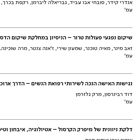
אנדרי קידר, סובחי אבו עביד, גבריאלה ליברמן, רקפת בכרך, ד
עמ'
שיקום נפגעי פעולות טרור – הניסיון במחלקת שיקום הדסה ירושלי
זאב מינר, מאיה טוכנר, שמעון שירי, ז'אנה צנטר, מרה שוכינה,
עמ'
נגישות האישה הנכה לשירותי רפואת הנשים – הדרך ארוכ
דוד רבינרסון, מרק גלזרמן
עמ'
דלקת ניוונית של מיפרק הקרסול – אטיולוגיה, איבחון וטיפ