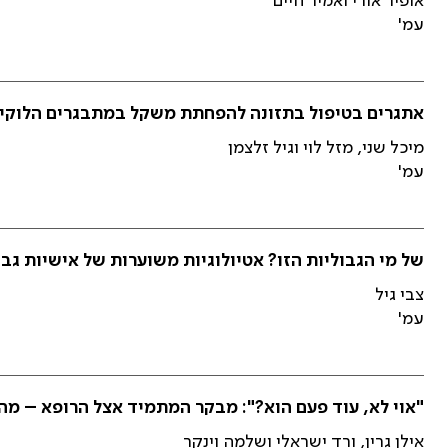
אופיר אורי ואמיר חיים
עמ'
אתגרים בטיפול בתזונה להפחתת משקל במתבגרים הלוקים
מיכל שני, מזל לוי וגיל זלצמן
עמ'
של מי הגבוליות הזו? אטיולוגיות משוערות של אישיות גבו
צבי גיל
עמ'
"אוי לא, עוד פעם הוא?": מבקר המתמיד אצל הרופא – מ
אילן גרין, ורד ישראלי ושלמה וינקר