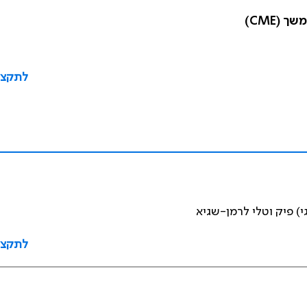
לתקצי
י) פיק וטלי לרמן-שגיא
לתקצי