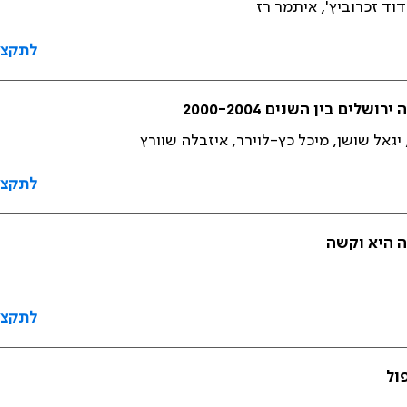
וד זכרוביץ', איתמר רז
לתקצי
ם בין השנים 2000-2004
 יגאל שושן, מיכל כץ-לוירר, איזבלה שוורץ
לתקצי
ה היא וקשה
לתקצי
ול