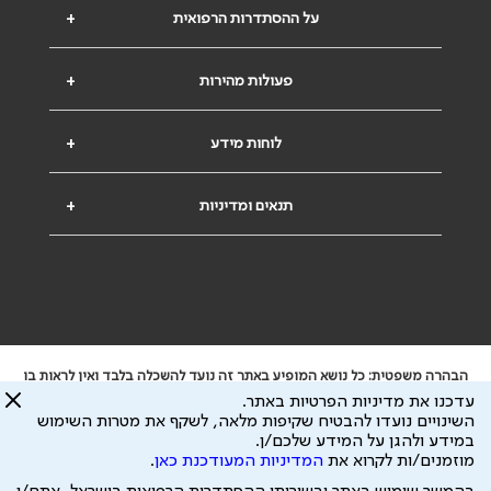
על ההסתדרות הרפואית
+
פעולות מהירות
+
לוחות מידע
+
תנאים ומדיניות
+
הבהרה משפטית: כל נושא המופיע באתר זה נועד להשכלה בלבד ואין לראות בו
ייעוץ רפואי או משפטי. אין הר"י אחראית לתוכן המתפרסם באתר זה ולכל נזק
עדכנו את מדיניות הפרטיות באתר.
שעלול להיגרם.
השינויים נועדו להבטיח שקיפות מלאה, לשקף את מטרות השימוש
ידוע לי שהר"י אוספת ושומרת מידע אישי לצורך מתן השרות וכי חלק ממנו עשוי
במידע ולהגן על המידע שלכם/ן.
להיות מועבר לצדדים שלישיים, הכל בכפוף ל
מדיניות הפרטיות
ול
תנאי השימוש
מוזמנים/ות לקרוא את
המדיניות המעודכנת כאן
.
כל הזכויות על המידע באתר שייכות להסתדרות הרפואית בישראל.