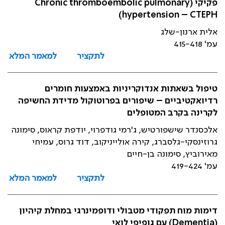
פקיקי (Chronic thromboembolic pulmonary
hypertension – CTEPH)
אלית ארנון-שלג
עמ' 415-418
לתקציר
למאמר המלא
טיפול בשאתות אנדוקריניות באמצעות חומרים
רדיואקטיביים – שיפורים בפרוטוקול מדידת החשיפה
לקרינה בקרב המטופלים
אלכסנדר שישפורטיש, ג'רמי גודפרוי, יודפת קראוס, סימונה
גרוזינסקי-גלסברג, קירה אולייניקוב, דוד גרוס, עמיחי
מאירוביץ, סימונה בן-חיים
עמ' 419-424
לתקציר
למאמר המלא
דימות מוח תפקודי מטבולי ודופמינרגי במחלת קיהיון
(Dementia) עם גופיפי לואי