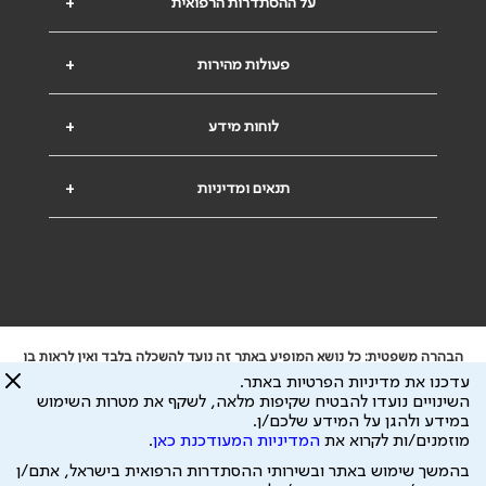
על ההסתדרות הרפואית
+
פעולות מהירות
+
לוחות מידע
+
תנאים ומדיניות
+
הבהרה משפטית: כל נושא המופיע באתר זה נועד להשכלה בלבד ואין לראות בו
ייעוץ רפואי או משפטי. אין הר"י אחראית לתוכן המתפרסם באתר זה ולכל נזק
עדכנו את מדיניות הפרטיות באתר.
שעלול להיגרם.
השינויים נועדו להבטיח שקיפות מלאה, לשקף את מטרות השימוש
ידוע לי שהר"י אוספת ושומרת מידע אישי לצורך מתן השרות וכי חלק ממנו עשוי
במידע ולהגן על המידע שלכם/ן.
להיות מועבר לצדדים שלישיים, הכל בכפוף ל
מדיניות הפרטיות
ול
תנאי השימוש
מוזמנים/ות לקרוא את
המדיניות המעודכנת כאן
.
כל הזכויות על המידע באתר שייכות להסתדרות הרפואית בישראל.
בהמשך שימוש באתר ובשירותי ההסתדרות הרפואית בישראל, אתם/ן
פיתוח ע"י
עיצוב ע"י