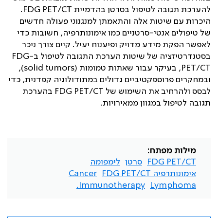
להערכת תגובה לטיפול בסרטן בהדמיית
FDG PET/CT
.
היכרות עם שיטות אלה והתאמתן למנגנוני פעולה חדשים
של טיפולים אנטי-סרטניים כמו אימונותרפיה, חשובות כדי
לאפשר הפקת מידע מדויק ופיענוח יעיל. קיים צורך ניכר
בסטנדרטיזציה של שיטות הערכת התגובה לטיפול ב-
FDG
PET/CT
, בעיקר עבור שאתות טמומות (
solid tumors
),
ובמחקרים פרוספקטיביים גדולים במתודולוגיה קפדנית, כדי
לבסס ולהרחיב את השימוש של
FDG PET/CT
בהערכת
תגובה לטיפול במגוון ממאירויות.
מילות מפתח:
FDG PET/CT
סרטן
לימפומה
אימונותרפיה FDG PET/CT
Cancer
Immunotherapy.
Lymphoma