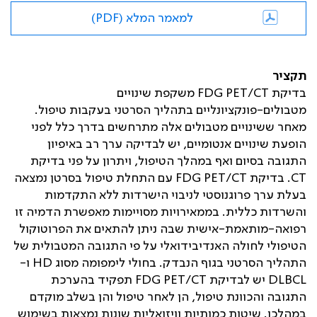
למאמר המלא (PDF)
תקציר
בדיקת
FDG PET/CT
משקפת שינויים
מטבולים-פונקציונליים בתהליך הסרטני בעקבות טיפול.
מאחר ששינויים מטבולים אלה מתרחשים בדרך כלל לפני
הופעת שינויים אנטומיים, יש לבדיקה ערך רב באיפיון
התגובה בסיום ואף במהלך הטיפול, ויתרון על פני בדיקת
CT
. בדיקת
FDG PET/CT
עם התחלת טיפול בסרטן נמצאה
בעלת ערך פרוגנוסטי לניבוי הישרדות ללא התקדמות
והשרדות כללית. בממאירויות מסויימות מאפשרת הדמיה זו
רפואה-מותאמת-אישית שבה ניתן להתאים את הפרוטוקול
הטיפולי לחולה האנדיבידואלי על פי התגובה המטבולית של
התהליך הסרטני בגוף הנבדק. בחולי לימפומה מסוג
HD
ו-
DLBCL
יש לבדיקת
FDG PET/CT
תפקיד בהערכת
התגובה והכוונת טיפול, הן לאחר טיפול והן בשלב מוקדם
במהלכו. שיטות כמותיות וויזואליות שונות נמצאות בשימוש