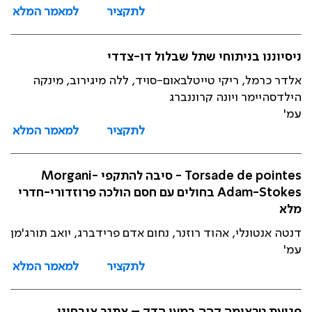
לתקציר
למאמר המלא
ניסיוננו בניתוחי שתל שבלול דו-צדדי
אלדר כרמל, ריקי טייטלבאום-סויד, ללה מיגירוב, מינקה
הילדסהיימר ויונה קרוננברג
עמ'
לתקציר
למאמר המלא
Torsade de pointes - סיבה להתקפי Morgani-
Adam-Stokes בחולים עם חסם הולכה פרוזדורי-חדרי
מלא
דנטה אנטונלי, אהוד רוזנר, נחום אדם פרידברג, יואב תורג'מן
עמ'
לתקציר
למאמר המלא