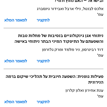
ובישראל – האם נחוץ ולמי?
אלכס לבנטל, נילי ארבל ואבידור גינסברג
עמ'
לתקציר
למאמר המלא
ניתוחי אגן גינקולוגיים בנסיבות של מחלות טבות
והשפעתם על התיפקוד המיני הבתר ניתוחי באישה
דוד רבינרסון, ניר מלמד ומרק גלזרמן
עמ'
לתקציר
למאמר המלא
פעילות גופנית: השפעה חיובית על תהליכי שיקום ברמה
הנירונית
ענת אחירון ואלון קלרון
עמ'
לתקציר
למאמר המלא