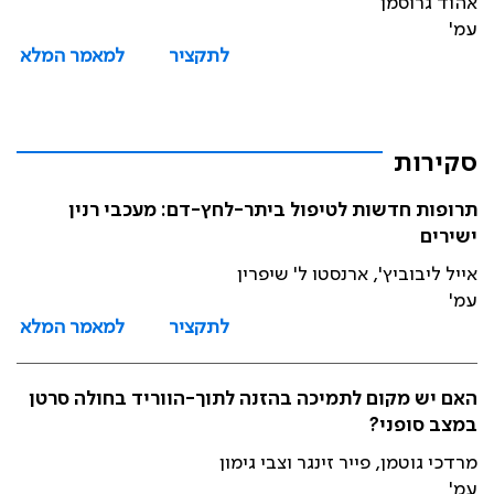
אהוד גרוסמן
עמ'
לתקציר
למאמר המלא
סקירות
תרופות חדשות לטיפול ביתר-לחץ-דם: מעכבי רנין
ישירים
אייל ליבוביץ', ארנסטו ל' שיפרין
עמ'
לתקציר
למאמר המלא
האם יש מקום לתמיכה בהזנה לתוך-הווריד בחולה סרטן
במצב סופני?
מרדכי גוטמן, פייר זינגר וצבי גימון
עמ'