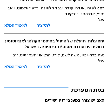
פגיעת טראומה קהה במעי הדק – אתגר איבחוני
רם אלעזרי, אנדרי קידר, עבד חלאילה, גדעון אלמוגי, יואב
מינץ, אברהם י' ריבקינד
עמ'
לתקציר
למאמר המלא
יחס עלות-תועלת של טיפול בחוסמי הקולטן לאנגיוטנסין
בחולים עם סוכרת מסוג 2 ונפרופתיה בישראל
נעה ברר-ינאי, משה לשנו, לורט הרציאנו ונעמי ויינטרוב
עמ'
לתקציר
למאמר המלא
במת המערכת
האם יש צורך במעכבי רנין ישירים