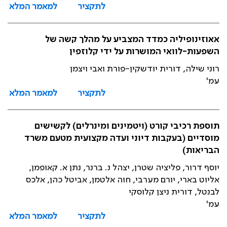
לתקציר
למאמר המלא
אאוזינופיליה כמדד המצביע על מהלך קשה של
השפעות-לוואי המושרות על ידי קלוזפין
רוני שילה, דורית יודשקין-פורת ואבי ויצמן
עמ'
לתקציר
למאמר המלא
תוספת רכיבי קורט (ויטמינים ומינרלים) לקשישים
מוסדיים (בעקבות דיוני ועדה מקצועית מטעם משרד
הבריאות)
יוסף דרור, פליציה שטרן, יצהל נ. ברנר, נתן א. קאופמן,
אליוט בארי, יורם מערבי, חוה אלטמן, אביטל כהן, אלכס
לבנטל, דורית ניצן קלוסקי
עמ'
לתקציר
למאמר המלא