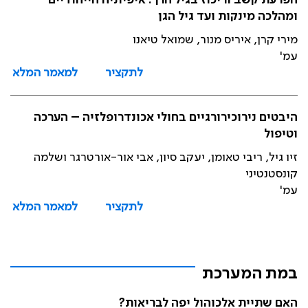
הפרעת קשב וריכוז בגיל הרך: איפיוניה הייחודיים
ומהלכה מינקות ועד גיל הגן
מירי קרן, איריס מנור, שמואל טיאנו
עמ'
לתקציר
למאמר המלא
היבטים נירוכירורגיים בחולי אכונדרופלזיה – הערכה
וטיפול
זיו גיל, ריבי טאומן, יעקב סיון, אבי אור-אורטרגר ושלמה
קונסטנטיני
עמ'
לתקציר
למאמר המלא
במת המערכת
האם שתיית אלכוהול יפה לבריאות?