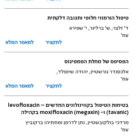
טיפול הורמוני חלופי ותגובה דלקתית
ד' זלצר, ש' ברלינר, י' שפירא
עמ'
לתקציר
למאמר המלא
הפסיפס של מחלת הפמפיגוס
אלכסנדר גורשטיין, יהודה שינפלד,
עמ'
לתקציר
למאמר המלא
בטיחות הטיפול בקווינולונים החדשים – levofloxacin
(tavanic) ו- moxifloxacin (megaxin) בקהילה
מרדכי בולקובשטיין, נתן לדרמן ומתתיהו ברקוביץ
עמ'