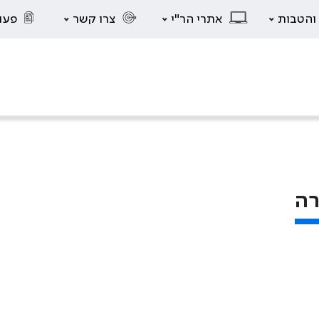
 והטבות
אתרי הר"י
צרו קשר
פעו
רה