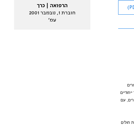
הרפואה | כרך
חוברת 1, נובמבר 2001
עמ׳
רים
יחודיים
רים, עם
 הנפגעת, אופן ההדבקה ומיקומה של המחלה בגרון במהלך המאה העשרים. כן מובאות 3 פרשות חולים