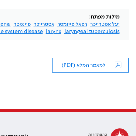
מילות מפתח:
יעל אסטרייכר
רפאל פיינמסר
אסטרייכר
פיינמסר
שחפ
le system disease
larynx
laryngeal tuberculosis
למאמר המלא (PDF)