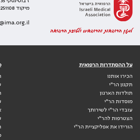
ז'בוטינסקי 35 רמת גן, בניין התאומים 2
מיקוד 5251108
@ima.org.il
למען הרופאות והרופאים ולטובת הרפואה
על ההסתדרות הרפואית
פ
הכירו אותנו
ה
תקנון הר"י
ש
תולדות הארגון
ה
מוסדות הר"י
ע
עובדי הר"י לשירותך
א
הצטרפות להר"י
ע
הורידו את אפליקציית הר"י
ר
ס