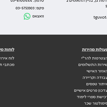
טלפון: 03-6100444
פקס: 03-5753303
וואצאפ
tguvot
עולות מהירות
לוחות מי
צטרפות להר"י
לוח אירו
ירות התשלומים
מכתבי ת
אזור האישי
בודה וקריירה
יתור טפסים
דכון פרטים אישיים
כישת ספרי לימוד
ימולטור שכר