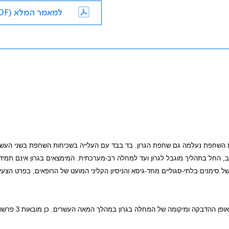
למאמר המלא (PDF)
 השחפת נעלמה גם שחפת הגרון. בד בבד עם העלייה בשכיחות השחפת בשני העשו
, החל בתהליך מוגבל לגרון ועד למחלה רב-מערכתית. המימצאים בגרון אינם תמיד י
ל סימנים בלתי-סגוליים מחד-גיסא והניסיון הקליני המועט של הרופאים, בפרט הצעי
במאמר זה מובאים השינויים שחלו בשחפת הגרון מבחינת האוכלוסייה