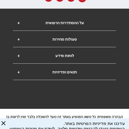
על ההסתדרות הרפואית
+
פעולות מהירות
+
לוחות מידע
+
תנאים ומדיניות
+
הבהרה משפטית: כל נושא המופיע באתר זה נועד להשכלה בלבד ואין לראות בו
ייעוץ רפואי או משפטי. אין הר"י אחראית לתוכן המתפרסם באתר זה ולכל נזק
עדכנו את מדיניות הפרטיות באתר.
שעלול להיגרם.