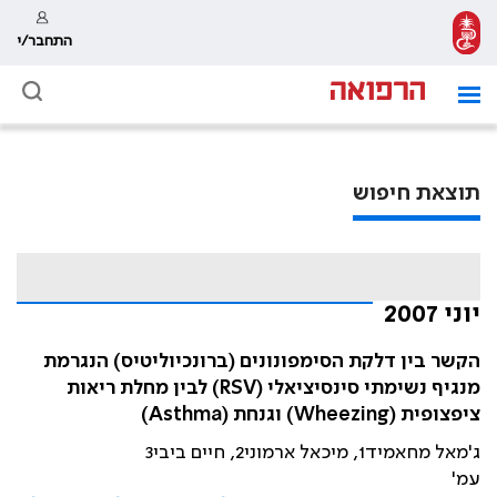
התחבר/י
תוצאת חיפוש
יוני 2007
הקשר בין דלקת הסימפונונים (ברונכיוליטיס) הנגרמת
מנגיף נשימתי סינסיציאלי (RSV) לבין מחלת ריאות
ציפצופית (Wheezing) וגנחת (Asthma)
ג'מאל מחאמיד1, מיכאל ארמוני2, חיים ביבי3
עמ'