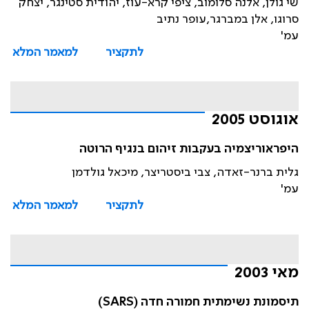
שי גולן, אלנה סלומוב, ציפי קרא-עוז, יהודית סטינגר, יצחק
סרוגו, אלן במברגר,עופר נתיב
עמ'
לתקציר
למאמר המלא
אוגוסט 2005
היפראוריצמיה בעקבות זיהום בנגיף הרוטה
גלית ברנר-זאדה, צבי ביסטריצר, מיכאל גולדמן
עמ'
לתקציר
למאמר המלא
מאי 2003
תיסמונת נשימתית חמורה חדה (SARS)