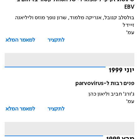
EBV
בולסלב קנובל, אנריקה מלמוד, שרון נופך מוזס וליליאנה
זיידל
עמ'
לתקציר
למאמר המלא
יוני 1999
פנים רבות ל-parvovirus
ג'ורג' חביב וליאון כהן
עמ'
לתקציר
למאמר המלא