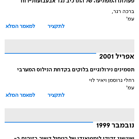
פעולתו המפתיעה של התרכיב נגד אבעבועות-רוח
ברכה רגר,
עמ'
לתקציר
למאמר המלא
אפריל 2001
תסמינים נירולוגיים בלוקים בקדחת הנילוס המערבי
רחלי גרוסמן ויאיר לוי
עמ'
לתקציר
למאמר המלא
נובמבר 1999
שיגשוג זקיקי לימפואידי של הטחול קשור בזיהום ב-