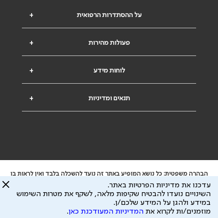
על ההסתדרות הרפואית
+
פעולות מהירות
+
לוחות מידע
+
תנאים ומדיניות
+
הבהרה משפטית: כל נושא המופיע באתר זה נועד להשכלה בלבד ואין לראות בו
ייעוץ רפואי או משפטי. אין הר"י אחראית לתוכן המתפרסם באתר זה ולכל נזק
עדכנו את מדיניות הפרטיות באתר.
שעלול להיגרם.
השינויים נועדו להבטיח שקיפות מלאה, לשקף את מטרות השימוש
ידוע לי שהר"י אוספת ושומרת מידע אישי לצורך מתן השרות וכי חלק ממנו עשוי
במידע ולהגן על המידע שלכם/ן.
להיות מועבר לצדדים שלישיים, הכל בכפוף ל
מדיניות הפרטיות
ול
תנאי השימוש
מוזמנים/ות לקרוא את
המדיניות המעודכנת כאן
.
כל הזכויות על המידע באתר שייכות להסתדרות הרפואית בישראל.