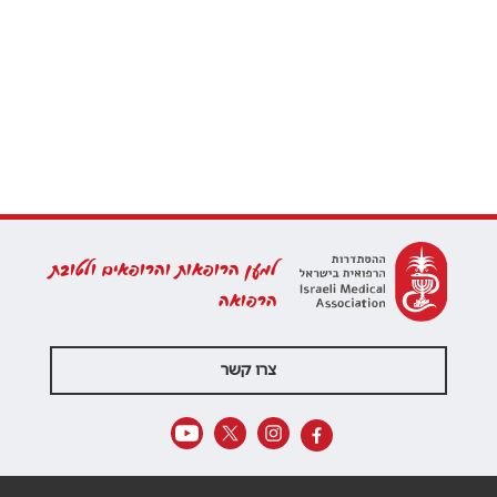
למען הרופאות והרופאים ולטובת
הרפואה
צרו קשר