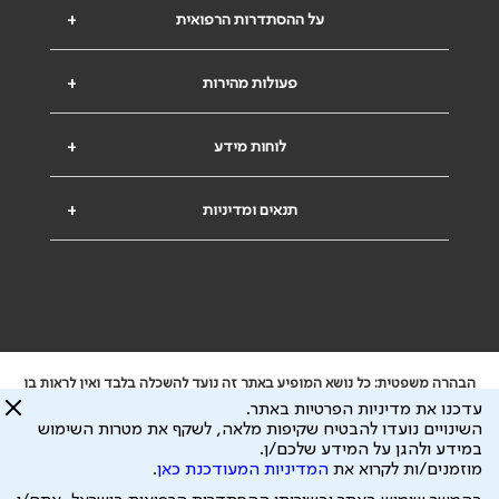
על ההסתדרות הרפואית
+
פעולות מהירות
+
לוחות מידע
+
תנאים ומדיניות
+
הבהרה משפטית: כל נושא המופיע באתר זה נועד להשכלה בלבד ואין לראות בו
ייעוץ רפואי או משפטי. אין הר"י אחראית לתוכן המתפרסם באתר זה ולכל נזק
עדכנו את מדיניות הפרטיות באתר.
שעלול להיגרם.
השינויים נועדו להבטיח שקיפות מלאה, לשקף את מטרות השימוש
ידוע לי שהר"י אוספת ושומרת מידע אישי לצורך מתן השרות וכי חלק ממנו עשוי
במידע ולהגן על המידע שלכם/ן.
להיות מועבר לצדדים שלישיים, הכל בכפוף ל
מדיניות הפרטיות
ול
תנאי השימוש
מוזמנים/ות לקרוא את
המדיניות המעודכנת כאן
.
כל הזכויות על המידע באתר שייכות להסתדרות הרפואית בישראל.