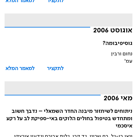
לתקציר
למאמר המלא
אוגוסט 2006
גוסיפיבומה?
נחום ורבין
עמ'
לתקציר
למאמר המלא
מאי 2006
ניתוחים לשיחזור מיבנה החדר השמאלי – נדבך חשוב
ומתחדש בטיפול בחולים הלוקים באי-ספיקת לב על רקע
איסכמי
ינאי בן-גל, רם שרוני, גד קרן, גלית אבירם וגדעון אורצקי