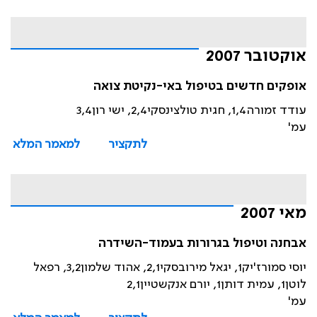
אוקטובר 2007
אופקים חדשים בטיפול באי-נקיטת צואה
עודד זמורה1,4, חגית טולצינסקי2,4, ישי רון3,4
עמ'
לתקציר
למאמר המלא
מאי 2007
אבחנה וטיפול בגרורות בעמוד-השידרה
יוסי סמורז'יק1, יגאל מירובסקי2,1, אהוד שלמון3,2, רפאל
לוטן1, עמית דותן1, יורם אנקשטיין2,1
עמ'