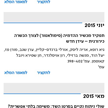
לתקציר
למאמר המלא
יוני 2015
תפקיד מכשיר ההדמיה (סימולאטור) לצורך הכשרה
כירורגית – עידן חדש
גיא רופא, אריה ליסק, אורלי ברנדס-קליין, ערן שגב, מורן פז,
יעל הוד, מנשה ברזילי, רון אויסלנדר, חן שפירא ויובל
קאופמן. עמ' 398-402
עמ'
לתקציר
למאמר המלא
מאי 2015
שולי ניתוח נקיים בסרטן השד: משימה בלתי אפשרית?