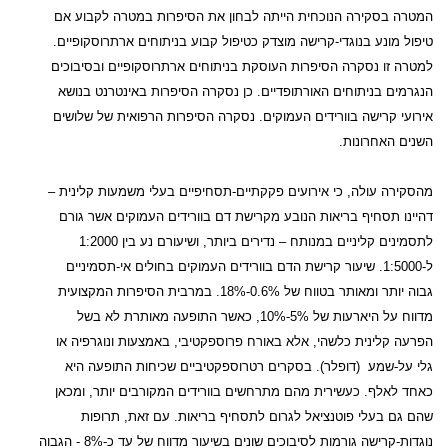
המטרה בסקירה הנוכחית הייתה לבחון את הסיפרות במטרה לקבוע אם
טיפול מונע בנוגדי-קרישה מוצדק כטיפול קבוע בניתוחים ארתרוסקופיים.
למטרה זו נסקרה הסיפרות העוסקת בניתוחים ארתרוסקופיים ובסיבוכים
הנגרמים בניתוחים האורתופדיים. כן נסקרה הסיפרות באינטרנט בנושא
אירועי קרישה בוורידים העמוקים. נסקרה הסיפרות הרפואית של שלושים
השנים האחרונות.
מהסקירה עולה, כי אירועים פקקתיים-תסחיפיים בעלי משמעות קלינית –
דהיינו תסחיף בריאות הנובע מקרישת דם בוורידים העמוקים אשר גורם
לתסמינים קליניים במנותח – נדירים ביותר, ושיעורם נע בין 1:2000
ל-1:5000. שיעור קרישת הדם בוורידים העמוקים בחולים אי-תסמיניים
גבוה יותר ומאותר בטווח של 0.6%-18%. במרבית הסיפרות המקצועית
מדווח על היארעות של 5%-10%, כאשר התופעה מאותרת לא בשל
הפרעה קלינית כלשהי, אלא באורח פרוספקטיבי, באמצעות ונוגרפיה או
גלי על-שמע
(דופלר). בסקרים רטרוספקטיביים שכיחות התופעה היא
כאחד לאלף. כעשירית מהם מתרחשים בוורידים המקורבים יותר, ומכאן
שהם גם בעלי פוטנציאל לגרום לתסחיף בריאות. עם זאת, תרופות
נוגדות-קרישה גורמות לסיבוכים שונים בשיעור מדווח של עד כ-8% - הגבוה