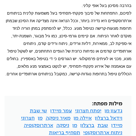
בהרבה מסיכון בעל אופי קליני.
לסיכום, התפתחות של סיבוך פקקתי-תסחיפי בעל משמעות קלינית בניתוחים
ארתרוסקופיים היא נדירה ביותר, וככל הנראה אינה מצדיקה את הסיכון שבמתן
תרופות מונעות-קרישה כטיפול מונע. ככלל, יש להסתפק במתן הוריה לניוד
מוקדם לאחר הניתוח. אם קיימים גורמי-סיכון, כמו גיל מבוגר, השמנת-יתר,
אי-ספיקת לב, ממאירות, דליות וורידים, ניתוח ורידים קודם, ניתוחים
אורתופדיים קודמים או נפיחות כרונית של הגפיים התחתונים, יש לשקול טיפול
מונע, מכני או לעיתים פרמקולוגי. יש הגורסים כי די בטיפול באספירין. בחולים
עם אנאמנזה של אירוע פקקתי-תסחיפי, יש לנקוט באמצעי מנע מלאים,
הכוללים טיפול בתרופות נוגדות-קרישה, כמקובל בניתוחים אורתופדיים אחרים.
מילות מפתח:
גדעון מן
יפתח חצרוני
עמר מיידן
שי שבת
וידאל ברצלון
איילה מן
מאיר ניסקה
מן
חצרוני
מיידן
שבת
ברצלון
מן
ניסקה
ארתרוסקופיה
ניתוח ארתרוסקופי
תסחיף בריאות