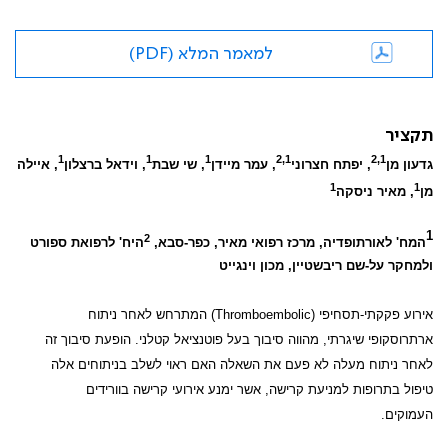
למאמר המלא (PDF)
תקציר
1
1
1
2,1
2,1
גדעון מן
, יפתח חצרוני
, עמר מיידן
, שי שבת
, וידאל ברצלון
, איילה
1
1
מן
, מאיר ניסקה
1
2
המח' לאורתופדיה, מרכז רפואי מאיר, כפר-סבא,
היח' לרפואת ספורט
ולמחקר על-שם ריבשטיין, מכון וינגייט
אירוע פקקתי-תסחיפי (
Thromboembolic
) המתרחש לאחר ניתוח
ארתרוסקופי שיגרתי, מהווה סיבוך בעל פוטנציאל קטלני. הופעת סיבוך זה
לאחר ניתוח מעלה לא פעם את השאלה האם ראוי לשלב בניתוחים אלה
טיפול בתרופות למניעת קרישה, אשר ימנע אירועי קרישה בוורידים
העמוקים.