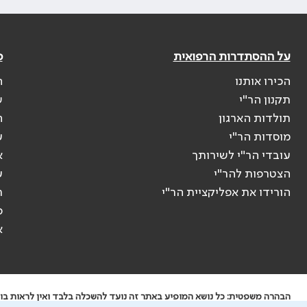
על ההסתדרות הרפואית
פ
הכירו אותנו
ה
תקנון הר"י
ש
תולדות הארגון
ה
מוסדות הר"י
ע
עובדי הר"י לשירותך
א
הצטרפות להר"י
ע
הורידו את אפליקציית הר"י
ר
ס
א
הבהרה משפטית: כל נושא המופיע באתר זה נועד להשכלה בלבד ואין לראות בו י