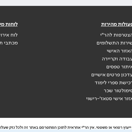
עולות מהירות
לוחות מי
צטרפות להר"י
לוח אירו
ירות התשלומים
מכתבי ת
אזור האישי
בודה וקריירה
יתור טפסים
דכון פרטים אישיים
כישת ספרי לימוד
ימולטור שכר
זור אישי סטאז'-רישוי
יעוץ רפואי או משפטי. אין הר"י אחראית לתוכן המתפרסם באתר זה ולכל נזק שעלול