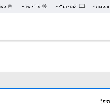
 והטבות
אתרי הר"י
צרו קשר
פעו
תית?