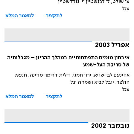
ע' שולט, ל' לבנשטיין וי' גולדשטיין
עמ'
לתקציר
למאמר המלא
אפריל 2003
איבחון מומים התפתחותיים במהלך ההריון – מגבלותיה
של סריקת העל-שמע
אחינעם לב-שגיא, ירון חמני, דלית דרימן-מדינה, חננאל
הולצר, יובל לביא ושמחה יגל
עמ'
לתקציר
למאמר המלא
נובמבר 2002