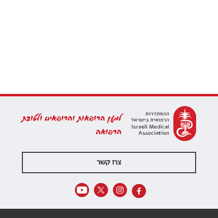
למען הרופאות והרופאים ולטובת
הרפואה
צרו קשר