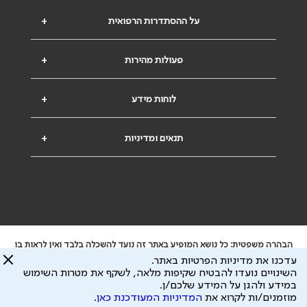
על ההסתדרות הרפואית
+
פעולות מהירות
+
לוחות מידע
+
תנאים ומדיניות
+
הבהרה משפטית: כל נושא המופיע באתר זה נועד להשכלה בלבד ואין לראות בו
ייעוץ רפואי או משפטי. אין הר"י אחראית לתוכן המתפרסם באתר זה ולכל נזק
עדכנו את מדיניות הפרטיות באתר.
שעלול להיגרם.
השינויים נועדו להבטיח שקיפות מלאה, לשקף את מטרות השימוש
ידוע לי שהר"י אוספת ושומרת מידע אישי לצורך מתן השרות וכי חלק ממנו עשוי
במידע ולהגן על המידע שלכם/ן.
להיות מועבר לצדדים שלישיים, הכל בכפוף ל
מדיניות הפרטיות
ול
תנאי השימוש
מוזמנים/ות לקרוא את
המדיניות המעודכנת כאן
.
כל הזכויות על המידע באתר שייכות להסתדרות הרפואית בישראל.