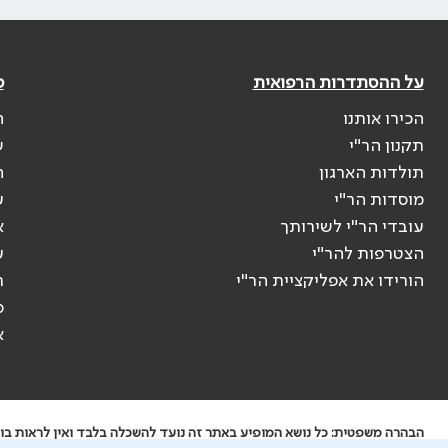
על ההסתדרות הרפואית
פ
הכירו אותנו
ה
תקנון הר"י
ש
תולדות הארגון
ה
מוסדות הר"י
ע
עובדי הר"י לשירותך
א
הצטרפות להר"י
ע
הורידו את אפליקציית הר"י
ר
ס
א
הבהרה משפטית: כל נושא המופיע באתר זה נועד להשכלה בלבד ואין לראות בו י