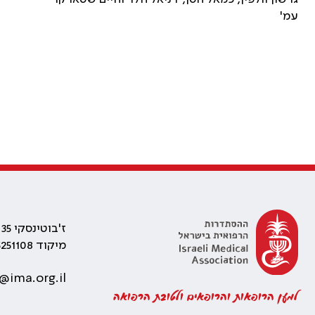
עמ'
ז'בוטינסקי 35 רמת גן, בניין התאומים 2
מיקוד 5251108
@ima.org.il
למען הרופאות והרופאים ולטובת הרפואה