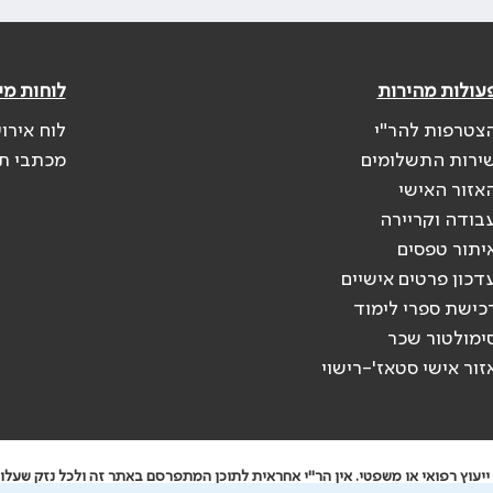
עולות מהירות
לוחות מי
צטרפות להר"י
לוח אירו
ירות התשלומים
מכתבי ת
אזור האישי
בודה וקריירה
יתור טפסים
דכון פרטים אישיים
כישת ספרי לימוד
ימולטור שכר
זור אישי סטאז'-רישוי
יעוץ רפואי או משפטי. אין הר"י אחראית לתוכן המתפרסם באתר זה ולכל נזק שעלול