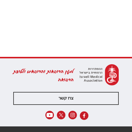
למען הרופאות והרופאים ולטובת
הרפואה
צרו קשר