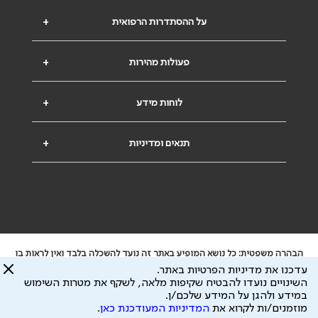
על ההסתדרות הרפואית
+
פעולות מהירות
+
לוחות מידע
+
תנאים ומדיניות
+
הבהרה משפטית: כל נושא המופיע באתר זה נועד להשכלה בלבד ואין לראות בו
ייעוץ רפואי או משפטי. אין הר"י אחראית לתוכן המתפרסם באתר זה ולכל נזק
עדכנו את מדיניות הפרטיות באתר.
שעלול להיגרם.
השינויים נועדו להבטיח שקיפות מלאה, לשקף את מטרות השימוש
ידוע לי שהר"י אוספת ושומרת מידע אישי לצורך מתן השרות וכי חלק ממנו עשוי
במידע ולהגן על המידע שלכם/ן.
להיות מועבר לצדדים שלישיים, הכל בכפוף ל
מדיניות הפרטיות
ול
תנאי השימוש
מוזמנים/ות לקרוא את
המדיניות המעודכנת כאן
.
כל הזכויות על המידע באתר שייכות להסתדרות הרפואית בישראל.