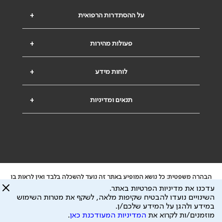
על ההסתדרות הרפואית
+
פעולות מהירות
+
לוחות מידע
+
תנאים ומדיניות
+
הבהרה משפטית: כל נושא המופיע באתר זה נועד להשכלה בלבד ואין לראות בו
ייעוץ רפואי או משפטי. אין הר"י אחראית לתוכן המתפרסם באתר זה ולכל נזק
עדכנו את מדיניות הפרטיות באתר.
שעלול להיגרם.
השינויים נועדו להבטיח שקיפות מלאה, לשקף את מטרות השימוש
ידוע לי שהר"י אוספת ושומרת מידע אישי לצורך מתן השרות וכי חלק ממנו עשוי
במידע ולהגן על המידע שלכם/ן.
להיות מועבר לצדדים שלישיים, הכל בכפוף ל
מדיניות הפרטיות
ול
תנאי השימוש
מוזמנים/ות לקרוא את
המדיניות המעודכנת כאן
.
כל הזכויות על המידע באתר שייכות להסתדרות הרפואית בישראל.