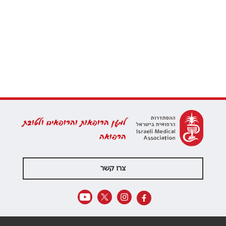
למען הרופאות והרופאים ולטובת
הרפואה
צרו קשר