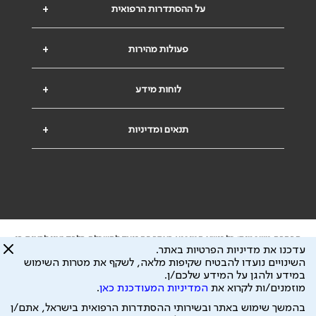
על ההסתדרות הרפואית
+
פעולות מהירות
+
לוחות מידע
+
תנאים ומדיניות
+
הבהרה משפטית: כל נושא המופיע באתר זה נועד להשכלה בלבד ואין לראות בו
עדכנו את מדיניות הפרטיות באתר.
ייעוץ רפואי או משפטי. אין הר"י אחראית לתוכן המתפרסם באתר זה ולכל נזק
השינויים נועדו להבטיח שקיפות מלאה, לשקף את מטרות השימוש
שעלול להיגרם.
במידע ולהגן על המידע שלכם/ן.
ידוע לי שהר"י אוספת ושומרת מידע אישי לצורך מתן השרות וכי חלק ממנו עשוי
מוזמנים/ות לקרוא את
המדיניות המעודכנת כאן
.
להיות מועבר לצדדים שלישיים, הכל בכפוף ל
מדיניות הפרטיות
ול
תנאי השימוש
כל הזכויות על המידע באתר שייכות להסתדרות הרפואית בישראל.
בהמשך שימוש באתר ובשירותי ההסתדרות הרפואית בישראל, אתם/ן