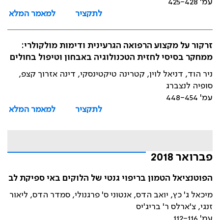
עמ' 425-428
לתקציר
למאמר המלא
זרקור על מקצוע הרפואה הגרעינית ודימות מולקולרי:
ממחקר בסיסי לחזית הטכנולוגיה באבחון וטיפול בחולים
ניר הוד, דניאל לוין, קטרינה טיקטינסקי, דינה אזרוך קצפ,
סופיה לנצברג
עמ' 448-454
לתקציר
למאמר המלא
פברואר 2018
הפוטנציאל הטמון בריפוי גנטי של הלוקים באי ספיקת לב
מיכאל ג' כץ, יואב הדס, אנטוני ס' פרגנולי, סמדר הדס, ליאור
זנגי, צ'ארלס ר' בריג'יס
עמ' 112-116