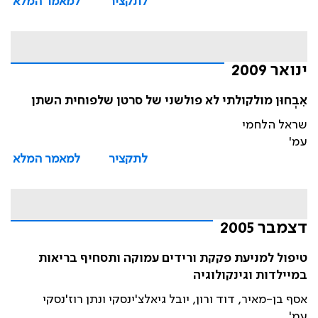
לתקציר
למאמר המלא
ינואר 2009
אִבְחוּן מולקולתי לא פולשני של סרטן שלפוחית השתן
שראל הלחמי
עמ'
לתקציר
למאמר המלא
דצמבר 2005
טיפול למניעת פקקת ורידים עמוקה ותסחיף בריאות
במיילדות וגינקולוגיה
אסף בן-מאיר, דוד ורון, יובל גיאלצ'ינסקי ונתן רוז'נסקי
עמ'