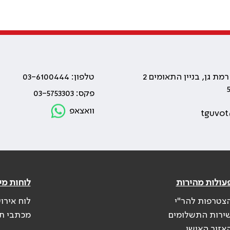
טלפון: 03-6100444
פקס: 03-5753303
וואצאפ
tguvot
עולות מהירות
לוחות מי
צטרפות להר"י
לוח אירו
ירות התשלומים
מכתבי ת
אזור האישי