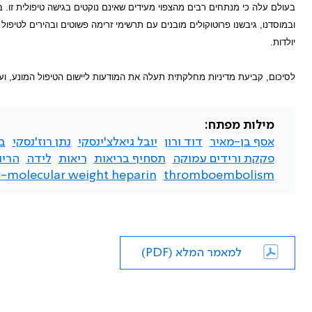
בעולם עלה כי מנתחים רבים מהצפוי מעידים שאינם נוקטים בגישה טיפולית זו.
ובמוסדנו, גיבשנו פרוטוקולים מובנים עם תרשימי זרימה פשוטים ובהירים לטיפ
יולדות.
לסיכום, קביעת מדיניות מחלקתית תעלה את המודעות ליישום הטיפול המונע, 
מילות מפתח:
אסף בן-מאיר
דוד ורון
יובל גיאלצ'ינסקי
נתן רוז'נסקי
ב
פקקת ורידים עמוקה
תסחיף בריאות
ריאות
לידה
הריו
-molecular weight heparin
thromboembolism
למאמר המלא (PDF)