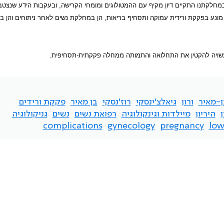
 במחלקתנו התקיים דיון מקיף עם ההמטולוגים ומומחי הקרישה, ובעקבות הידע שנצט
ול מונע בפקקת ורידית עמוקה ותסחיף בריאות, הן במחלקת נשים לאחר ניתוחים והן 
ועשויה להקטין את התחלואה והתמותה ממחלה פקקתית-תסחיפית.
ן-מאיר
ורון
גיאלצ'ינסקי
רוז'נסקי
בן מאיר
פקקת ורידים
ן
היריון
מיילדות וגינקולוגיה
רפואת נשים
נשים
גניקולוגיה
complications
gynecology
pregnancy
low