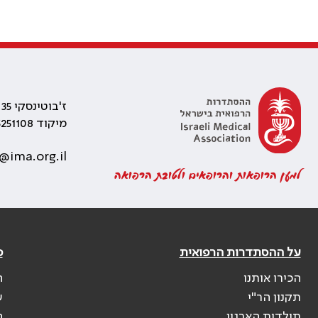
ז'בוטינסקי 35 רמת גן, בניין התאומים 2
מיקוד 5251108
@ima.org.il
למען הרופאות והרופאים ולטובת הרפואה
על ההסתדרות הרפואית
פ
הכירו אותנו
ה
תקנון הר"י
ש
תולדות הארגון
ה