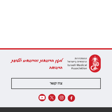
למען הרופאות והרופאים ולטובת
הרפואה
צרו קשר