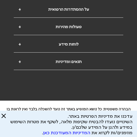
על ההסתדרות הרפואית
+
פעולות מהירות
+
לוחות מידע
+
תנאים ומדיניות
+
הבהרה משפטית: כל נושא המופיע באתר זה נועד להשכלה בלבד ואין לראות בו
ייעוץ רפואי או משפטי. אין הר"י אחראית לתוכן המתפרסם באתר זה ולכל נזק
עדכנו את מדיניות הפרטיות באתר.
שעלול להיגרם.
השינויים נועדו להבטיח שקיפות מלאה, לשקף את מטרות השימוש
ידוע לי שהר"י אוספת ושומרת מידע אישי לצורך מתן השרות וכי חלק ממנו עשוי
במידע ולהגן על המידע שלכם/ן.
להיות מועבר לצדדים שלישיים, הכל בכפוף ל
מדיניות הפרטיות
ול
תנאי השימוש
מוזמנים/ות לקרוא את
המדיניות המעודכנת כאן
.
כל הזכויות על המידע באתר שייכות להסתדרות הרפואית בישראל.