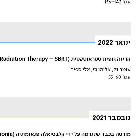
עמ' 136-142
ינואר 2022
קרינה גופית סטראוטקטית (Stereotactic Body Radiation Therapy – SBRT) בשאתות ממאירות
עומר גל, אליהו גז, אלי ספיר
עמ' 55-60
נובמבר 2021
מורסה בכבד שנגרמה על ידי קלבסיאלה פנאומוניה (Klebsiella pneumonia) שנרכשה בקהילה – גם בישראל