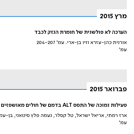
מרץ 2015
הערכה לא פולשנית של חומרת הנזק לכבד
אורנית כהן-עזרא וזיו בן-ארי. עמ' 204-207
עמ'
פברואר 2015
פעילות נמוכה של התסס ALT בדמם של חולים מאושפזים במחלקה לרפואה פנימית והקשר לרמות נמוכות של ויטמין B6 בנסיוב
ארז רמתי, אריאל ישראל, טל קסלר, נעמה פלץ סינואני, בן-עמי סלע
עמ'