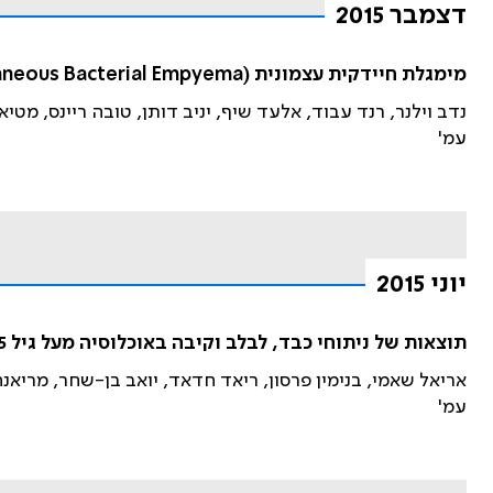
דצמבר 2015
מימגלת חיידקית עצמונית (Spontaneous Bacterial Empyema) – סיבוך נדיר אך חשוב בנוזל הצדר של חולי צמקת הכבד
נדב וילנר, רנד עבוד, אלעד שיף, יניב דותן, טובה ריינס, מטיאס קרל
עמ'
יוני 2015
תוצאות של ניתוחי כבד, לבלב וקיבה באוכלוסיה מעל גיל 75 שנים במרכז הרפואי כרמל: תחלואה, תמותה ותגובה לטיפולים אונקולוגיים
אריאל שאמי, בנימין פרסון, ריאד חדאד, יואב בן-שחר, מריאנה שטיי
עמ'