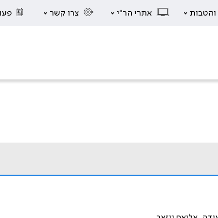
 והטבות
אתרי הר"י
צרו קשר
פעו
ודה, אליאס ניזאר