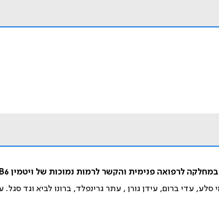
, עדי ברום, עידן גורן , עתר גרינפלד, ברונו לביא וגד סגל. עמ' 93