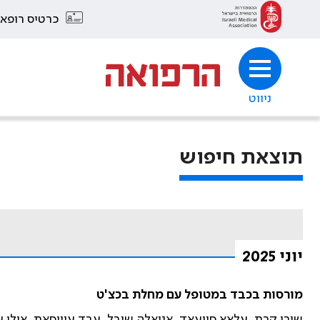
כרטיס רופא
ניווט
תוצאת חיפוש
יוני 2025
מורסות בכבד במטופל עם מחלת בכצ'ט
שירי קרת, עלאא סוועאד, אניאלה שובל, עבד עוויסאת, אילי ע