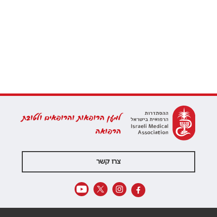
למען הרופאות והרופאים ולטובת
הרפואה
צרו קשר