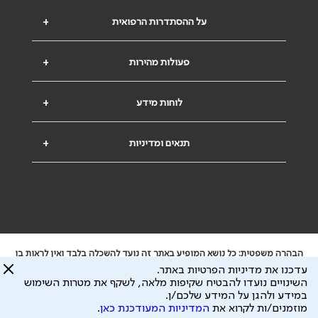
על ההסתדרות הרפואית
+
פעולות מהירות
+
לוחות מידע
+
תנאים ומדיניות
+
הבהרה משפטית: כל נושא המופיע באתר זה נועד להשכלה בלבד ואין לראות בו
ייעוץ רפואי או משפטי. אין הר"י אחראית לתוכן המתפרסם באתר זה ולכל נזק
עדכנו את מדיניות הפרטיות באתר.
שעלול להיגרם.
השינויים נועדו להבטיח שקיפות מלאה, לשקף את מטרות השימוש
ידוע לי שהר"י אוספת ושומרת מידע אישי לצורך מתן השרות וכי חלק ממנו עשוי
במידע ולהגן על המידע שלכם/ן.
להיות מועבר לצדדים שלישיים, הכל בכפוף ל
מדיניות הפרטיות
ול
תנאי השימוש
מוזמנים/ות לקרוא את
המדיניות המעודכנת כאן
.
כל הזכויות על המידע באתר שייכות להסתדרות הרפואית בישראל.