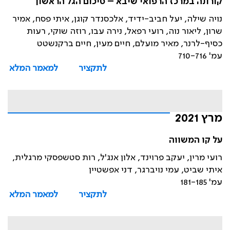
קורונה במרכז הרפואי שיבא – סיכום הגל הראשון
נויה שילה, יעל חביב-ידיד, אלכסנדר קוגן, איתי פסח, אמיר
שרון, ליאור נוה, רועי רפאל, נירה עבו, רוזה שוקי, רעות
כסיף-לרנר, מאיר מועלם, חיים מעין, חיים ברקנשטט
עמ' 710-716
לתקציר
למאמר המלא
מרץ 2021
על קו המשווה
רועי מרין, יעקב פרוינד, אלון אנג'ל, רות סטשפסקי מרגלית,
איתי שביט, עמי נויברגר, דני אפשטיין
עמ' 181-185
לתקציר
למאמר המלא