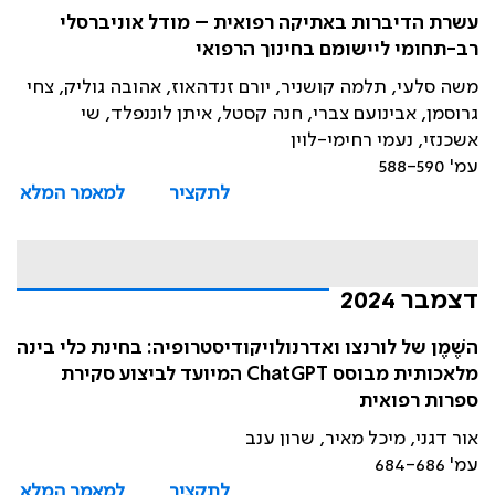
עשרת הדיברות באתיקה רפואית – מודל אוניברסלי
רב-תחומי ליישומם בחינוך הרפואי
משה סלעי, תלמה קושניר, יורם זנדהאוז, אהובה גוליק, צחי
גרוסמן, אבינועם צברי, חנה קסטל, איתן לוננפלד, שי
אשכנזי, נעמי רחימי-לוין
עמ' 588-590
לתקציר
למאמר המלא
דצמבר 2024
השֶׁמֶן של לורנצו ואדרנולויקודיסטרופיה: בחינת כלי בינה
מלאכותית מבוסס ChatGPT המיועד לביצוע סקירת
ספרות רפואית
אור דגני, מיכל מאיר, שרון ענב
עמ' 684-686
לתקציר
למאמר המלא