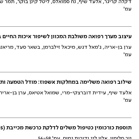
דקלה קריגר, אלעד שיף, נח סמואלס, ליטל קינן בוקר, תמר שלום ו
עמ'
עיצוב מערך רפואה משולבת המכוון לשיפור איכות החיים
ערן בן-אריה, ג'מאל דגש, מיכאל זילברמן, בשאר סעד, מריאנה ש
עמ'
שילוב רפואה משלימה במחלקות אשפוז: מודל הטמעה ות
אלעד שיף, עידית דוברצקי-מרי, שמואל אטיאס, ערן בן-אריה, גור ק
עמ'
תוספת כורכומין כטיפול משלים לדלקת כרכשת מכייבת (Ulcerative colitis)
ניר סלומון, אלון לנג ודורית גמוס. עמ' 56-58