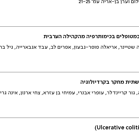
ערן בן-אריה עמ' 21-25
 במטופלים בכימותרפיה מהקהילה הערבית
טיינר, אריאלה פופר-גבעון, אפרים לב, עבד אגבארייה, גיל בר סל
שתית מחקר בקרדיולוגיה
ריינדלר, עופרי אבנרי, עמיחי בן עזרא, צחי ארנון, אינה גרינברג וא