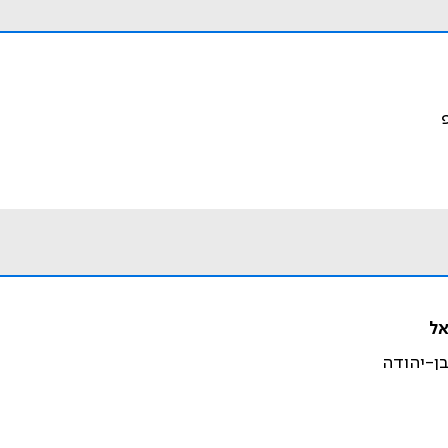
אל
בן-יהודה