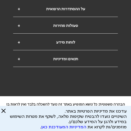
על ההסתדרות הרפואית
+
פעולות מהירות
+
לוחות מידע
+
תנאים ומדיניות
+
הבהרה משפטית: כל נושא המופיע באתר זה נועד להשכלה בלבד ואין לראות בו
ייעוץ רפואי או משפטי. אין הר"י אחראית לתוכן המתפרסם באתר זה ולכל נזק
עדכנו את מדיניות הפרטיות באתר.
שעלול להיגרם.
השינויים נועדו להבטיח שקיפות מלאה, לשקף את מטרות השימוש
ידוע לי שהר"י אוספת ושומרת מידע אישי לצורך מתן השרות וכי חלק ממנו עשוי
במידע ולהגן על המידע שלכם/ן.
להיות מועבר לצדדים שלישיים, הכל בכפוף ל
מדיניות הפרטיות
ול
תנאי השימוש
מוזמנים/ות לקרוא את
המדיניות המעודכנת כאן
.
כל הזכויות על המידע באתר שייכות להסתדרות הרפואית בישראל.