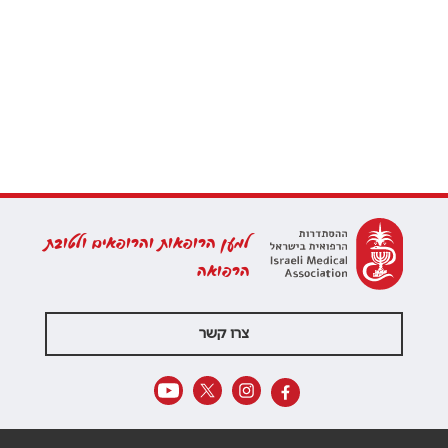
למען הרופאות והרופאים ולטובת
הרפואה
צרו קשר