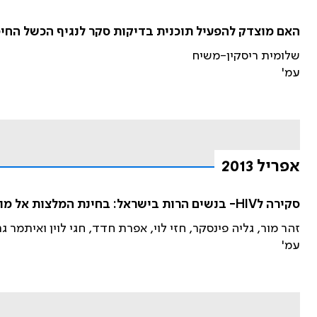
האם מוצדק להפעיל תוכנית בדיקות סקר לנגיף הכשל החיסוני הנרכש (HIV) בנש
שלומית ריסקין-משיח
עמ'
אפריל 2013
סקירה לHIV- בנשים הרות בישראל: בחינת המלצות אל מול המאפיינים האפידמיולוגיים של התפשטות הנגיף בארץ
זהר מור, גליה פינסקר, חזי לוי, אפרת חדד, חגי לוין ואיתמר גר
עמ'