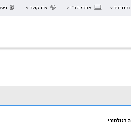
 והטבות
אתרי הר"י
צרו קשר
פעו
 רגולטורי