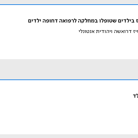
וז בילדים שטופלו במחלקה לרפואה דחופה ילדים
זיז דרואשה ויהודית אנטונלי
ד