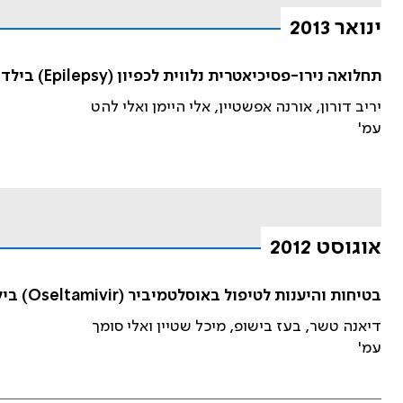
ינואר 2013
תחלואה נירו-פסיכיאטרית נלווית לכפיון (Epilepsy) בילדים ונוער
יריב דורון, אורנה אפשטיין, אלי היימן ואלי להט
עמ'
אוגוסט 2012
בטיחות והיענות לטיפול באוסלטמיביר (Oseltamivir) בילדים ותינוקות עד גיל שנה
דיאנה טשר, בעז בישופ, מיכל שטיין ואלי סומך
עמ'