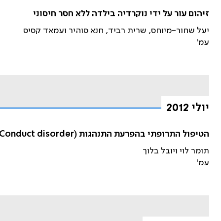
זיהום עור על ידי נוקרדיה בילדה ללא חסר חיסוני
יעל שחור-מיוחס, שרית רביד, חנא סוהיר ועמאד קסיס
עמ'
יולי 2012
הטיפול התרופתי בהפרעת התנהגות (Conduct disorder) בילדים ונוער
תומר לוי ויובל בלוך
עמ'