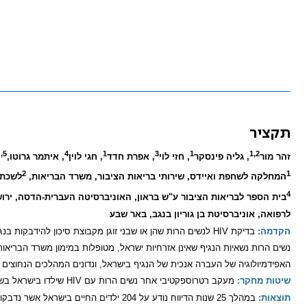
תקציר
5, 6
4
1
3
1
1,2
זהר מור
, גליה פינסקר
, חזי לוי
, אפרת חדד
, חגי לוין
, איתמר גרוטו,
2
1
המחלקה לשחפת ואיידס, שירותי בריאות הציבור, משרד הבריאות,
לשכת 
4
בית הספר לבריאות הציבור ע"ש בראון, האוניברסיטה העברית-הדסה, ירו
לרפואה, אוניברסיטת בן גוריון בנגב, באר שבע
הקדמה:
בדיקת
HIV
נשים הרות נשאיות הנגיף שאינן אזרחיות ישראל, מטופלות במימון משרד הבריאות
האפידמיולוגיה של העברה אנכית של הנגיף בישראל, ונדונים המהלכים הנחוצים 
שיטות מחקר:
מעקב רטרוספקטיבי אחר נשים הרות עם
HIV
שילדו בישראל בשנים 2010-1985 ויילודיהן. מקור המידע הוא רשם האיידס הלאו
תוצאות: