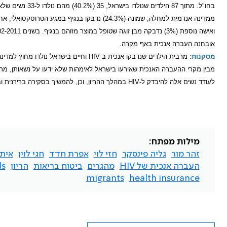
ואישה נוספת (3%) נדבקה מבן זוגה שטופל במוצר מזוהם בנגיף. בשנים 2002-2011 טופלו 54 נשים הרות שאינן אזרחיות עם
אובחנה העברה אנכית באף מקרה.
מסקנות:
מרבית הילדים שנדבקו אנכית ב-
HIV
וחיים בישראל נולדו מחוץ למדינ
מבין מקרי ההעברה האנכית שאירעו בישראל לאימהות שלא ידעו על נשאותן, מר
לעודד נשים אלה להיבדק ל-
HIV
במהלך ההריון, וכן, להמשיך בסקירה ברירנית ו
מילות מפתח:
זהר מור
גליה פינסקר
חזי לוי
אפרת חדד
חגי לוין
איתמ
העברה אנכית של HIV
מהגרים
ביטוח בריאות
הריון
ds
migrants
health insurance