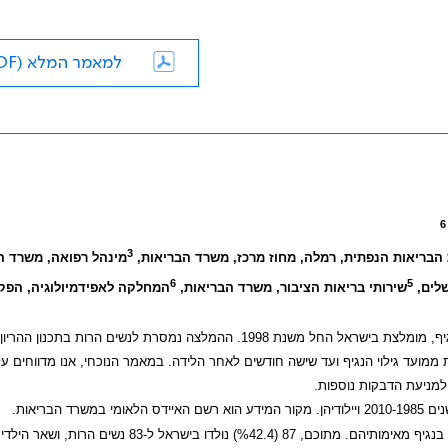
למאמר המלא (PDF)
3
הבריאות הנפתית, רמלה, מחוז מרכז, משרד הבריאות,
מינהל רפואה, משרד ה
6
5
שלים,
שירותי בריאות הציבור, משרד הבריאות,
המחלקה לאפידמיולוגיה, הפק
לנשים הרות שהן או שבני זוגן מקבוצת סיכון להידבקות בנגיף, מומלצת בישראל החל משנת 1998. ההמלצה נמסרת לנשים הרות ב
 ממועד גילוי הנגיף ועד שישה חודשים לאחר הלידה. במאמר הנוכחי, אנו מדווחים ע
למניעת הדבקות נוספות.
מי במשרד הבריאות.
במהלך 25 שנות הדיווח נודע על 204 ילדים החיים בישראל אשר נדבקו בנגיף מאימותיהם. מתוכם, 87 (%42.4) נולדו בישראל ל