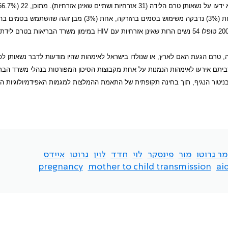
ממדינה אנדמית למחלה, שמונה (24.3%) נדבקו בנגיף במגע הטרוסקסואלי, אחת (3%) נדבקה משימוש בסמים בהזרקה, אחת (3%) מבן זו
HIV
במימון משרד הבריאות בטרם לידתן,
ה, טרם הגעת האם לארץ, או שנולדו בישראל לאימהות שהיו מודעות לדבר נשאותן לפנ
ביתם אירעו לאימהות הנמנות על אחת מקבוצות הסיכון המפורטות בנהלי משרד הברי
בניטור הנגיף, תוך בחינה תקופתית של התאמת ההמלצות למגמות האפידמיולוגיות הע
ר גרוטו
מור
פינסקר
לוי
חדד
לוין
גרוטו
איידס
pregnancy
mother to child transmission
ai