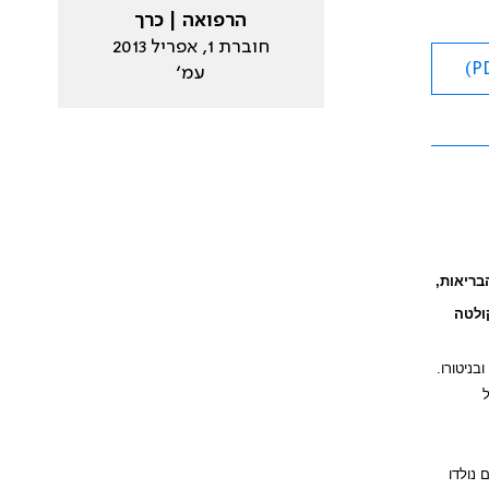
הרפואה | כרך
חוברת 1, אפריל 2013
עמ׳
בריאות,
ולטה
תכנון ההריון ובניטורו.
ל
-83 נשים הרות, ושאר הילדים נולדו