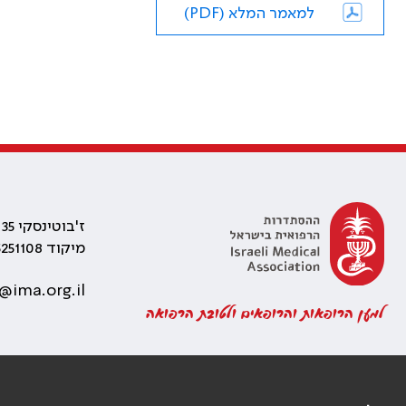
למאמר המלא (PDF)
ז'בוטינסקי 35 רמת גן, בניין התאומים 2
מיקוד 5251108
@ima.org.il
למען הרופאות והרופאים ולטובת הרפואה