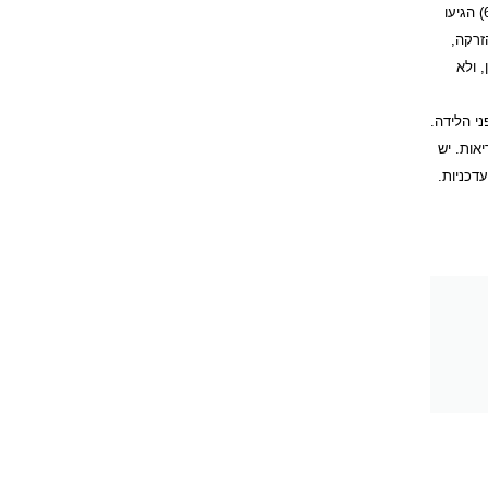
בחו"ל. מתוך 87 הילדים שנולדו בישראל, 35 (40.2%) מהם נולדו ל-33 נשים שלא ידעו על נשאותן טרם הלידה (31 אזרחיות ושתיים שאינן אזרחיות). מתוכן, 22 (66.7%) הגיעו
גה שהשתמש בסמים בהזרקה,
 ולא
י הלידה.
אות. יש
דכניות.