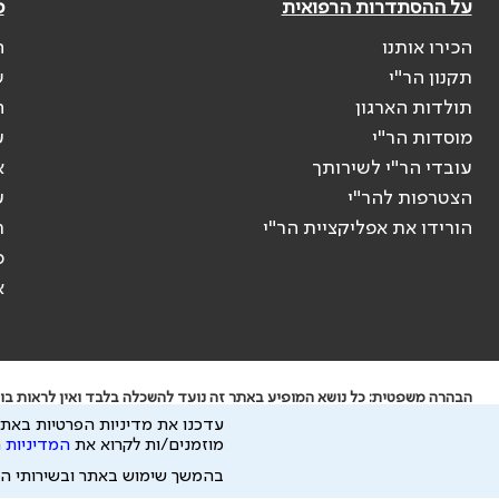
על ההסתדרות הרפואית
פ
הכירו אותנו
ה
תקנון הר"י
ש
תולדות הארגון
ה
מוסדות הר"י
ע
עובדי הר"י לשירותך
א
הצטרפות להר"י
ע
הורידו את אפליקציית הר"י
ר
ס
א
הבהרה משפטית: כל נושא המופיע באתר זה נועד להשכלה בלבד ואין לראות בו י
עדכנו את מדיניות הפרטיות באתר
ידוע לי שהר"י אוספת ושומרת מידע אישי לצורך מתן השרות וכי חלק ממנו עשוי
מוזמנים/ות לקרוא את
המדיניות 
כל הזכויות על המידע באתר שייכות להסתדרות הרפואית בישראל.
בהמשך שימוש באתר ובשירותי ה
פיתוח ע"י